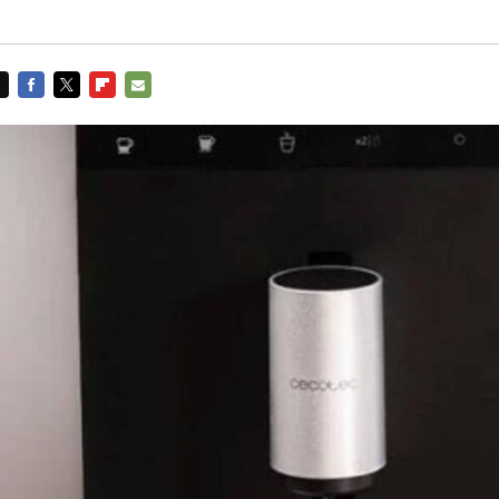
FACEBOOK
TWITTER
FLIPBOARD
E-
MAIL