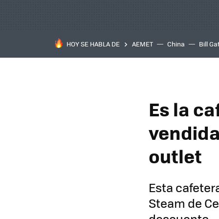
HOY SE HABLA DE
AEMET
China
Bill Ga
Es la c
vendida
outlet
Esta cafete
Steam de Cec
descuento