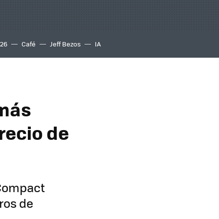
S26
Café
Jeff Bezos
IA
 más
recio de
 Compact
ros de