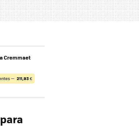
ia Cremmaet
entes —
211,93
€
 para