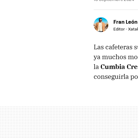
Fran León
Editor - Xat
Las cafeteras 
ya muchos mod
la
Cumbia Cre
conseguirla p