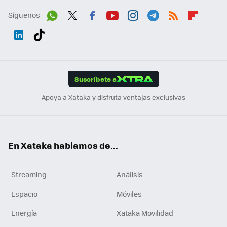
Síguenos
Wh
Twit
Fac
You
Inst
Tele
RSS
Flip
ats
ter
ebo
tub
agr
gra
boa
Link
Tikt
App
ok
e
am
m
rd
edI
ok
Suscríbete a
n
Apoya a Xataka y disfruta ventajas exclusivas
En Xataka hablamos de...
Streaming
Análisis
Espacio
Móviles
Energía
Xataka Movilidad