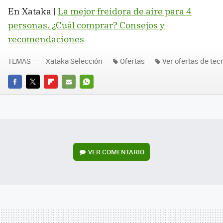
En Xataka |
La mejor freidora de aire para 4
personas. ¿Cuál comprar? Consejos y
recomendaciones
TEMAS
Xataka Selección
Ofertas
Ver ofertas de tec
FACEBOOK
TWITTER
FLIPBOARD
E-
WHATSAPP
MAIL
VER
COMENTARIO