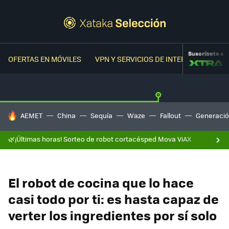
Suscríbete a
OFERTAS EN MÓVILES
VPN Y SERVICIOS DE INTERNET
OFER
HOY SE HABLA DE
AEMET
China
Sequía
Waze
Fallout
Generació
🌿¡Últimas horas! Sorteo de robot cortacésped Mova ViAX
El robot de cocina que lo hace
casi todo por ti: es hasta capaz de
verter los ingredientes por sí solo