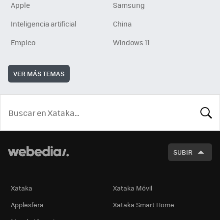
Apple
Samsung
Inteligencia artificial
China
Empleo
Windows 11
VER MÁS TEMAS
BUSCA
SUBIR
Xataka
Xataka Móvil
Applesfera
Xataka Smart Home