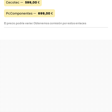
Cecotec —
599,00
€
PcComponentes —
699,00
€
El precio podría variar. Obtenemos comisión por estos enlaces