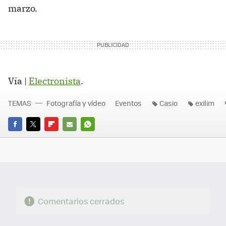
marzo.
Vía |
Electronista
.
TEMAS
Fotografía y vídeo
Eventos
Casio
exilim
FACEBOOK
TWITTER
FLIPBOARD
E-
WHATSAPP
MAIL
Comentarios cerrados