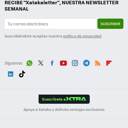
RECIBE "Xatakaletter", NUESTRA NEWSLETTER
SEMANAL
SUSCRIBIR
Suscribiéndote aceptas nuestra
política de privacidad
Síguenos
Wh
Twit
Fac
You
Inst
Tele
RSS
Flip
ats
ter
ebo
tub
agr
gra
boa
Link
Tikt
App
ok
e
am
m
rd
edI
ok
Suscríbete a
n
Apoya a Xataka y disfruta ventajas exclusivas