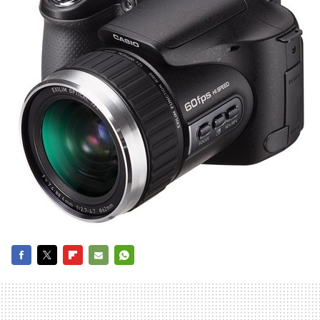
FACEBOOK
TWITTER
FLIPBOARD
E-
WHATSAPP
MAIL