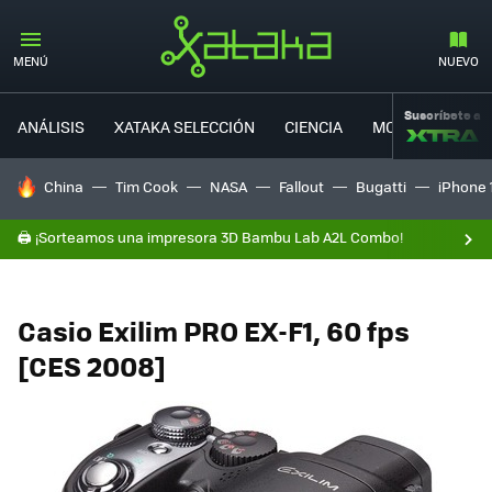
MENÚ
NUEVO
Suscríbete a
ANÁLISIS
XATAKA SELECCIÓN
CIENCIA
MOVILIDAD
HOY SE HABLA DE
China
Tim Cook
NASA
Fallout
Bugatti
iPhone 
🖨️ ¡Sorteamos una impresora 3D Bambu Lab A2L Combo!
Casio Exilim PRO EX-F1, 60 fps
[CES 2008]