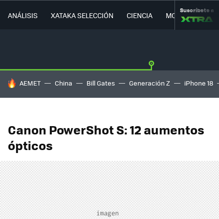
Suscríbete a
ANÁLISIS
XATAKA SELECCIÓN
CIENCIA
MOVILIDAD
HOY SE HABLA DE
AEMET
China
Bill Gates
Generación Z
iPhone 18
Canon PowerShot S: 12 aumentos
ópticos