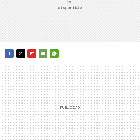
FACEBOOK
TWITTER
FLIPBOARD
E-
WHATSAPP
MAIL