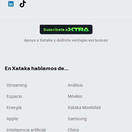
Wh
Twit
Fac
You
Inst
Tele
RSS
Flip
ats
ter
ebo
tub
agr
gra
boa
Link
Tikt
App
ok
e
am
m
rd
edI
ok
Suscríbete a
n
Apoya a Xataka y disfruta ventajas exclusivas
En Xataka hablamos de...
Streaming
Análisis
Espacio
Móviles
Energía
Xataka Movilidad
Apple
Samsung
Inteligencia artificial
China