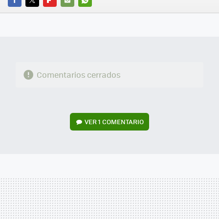
FACEBOOK
TWITTER
FLIPBOARD
E-
WHATSAPP
MAIL
Comentarios cerrados
VER
1 COMENTARIO