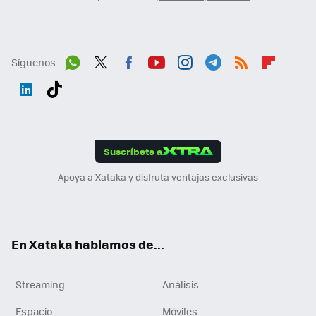
Síguenos
Wh
Twit
Fac
You
Inst
Tele
RSS
Flip
ats
ter
ebo
tub
agr
gra
boa
Link
Tikt
App
ok
e
am
m
rd
edI
ok
Suscríbete a
n
Apoya a Xataka y disfruta ventajas exclusivas
En Xataka hablamos de...
Streaming
Análisis
Espacio
Móviles