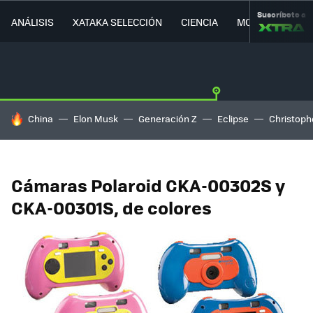
Suscríbete a
ANÁLISIS
XATAKA SELECCIÓN
CIENCIA
MOVILIDAD
HOY SE HABLA DE
China
Elon Musk
Generación Z
Eclipse
Christoph
Cámaras Polaroid CKA-00302S y
CKA-00301S, de colores