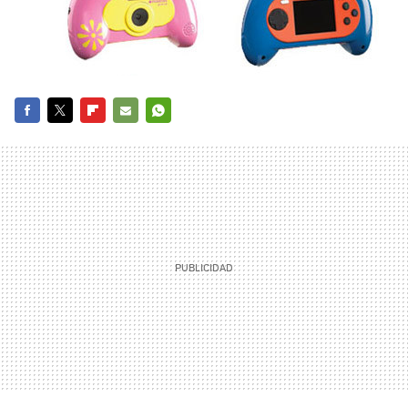
FACEBOOK
TWITTER
FLIPBOARD
E-
WHATSAPP
MAIL