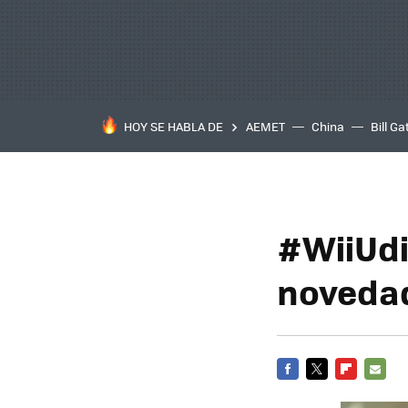
HOY SE HABLA DE
AEMET
China
Bill Ga
#WiiUdi
novedad
FACEBOOK
TWITTER
FLIPBOARD
E-