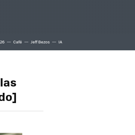
S26
Café
Jeff Bezos
IA
las
do]