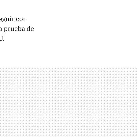
eguir con
la prueba de
U.