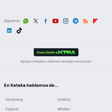
Síguenos
Wh
Twit
Fac
You
Inst
Tele
RSS
Flip
ats
ter
ebo
tub
agr
gra
boa
Link
Tikt
App
ok
e
am
m
rd
edI
ok
Suscríbete a
n
Apoya a Xataka y disfruta ventajas exclusivas
En Xataka hablamos de...
Streaming
Análisis
Espacio
Móviles