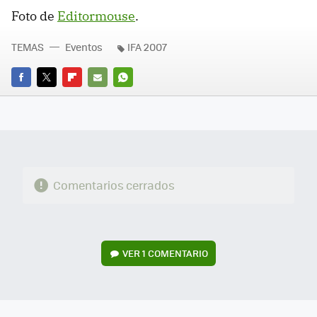
Foto de
Editormouse
.
TEMAS
Eventos
IFA 2007
FACEBOOK
TWITTER
FLIPBOARD
E-
WHATSAPP
MAIL
Comentarios cerrados
VER
1 COMENTARIO