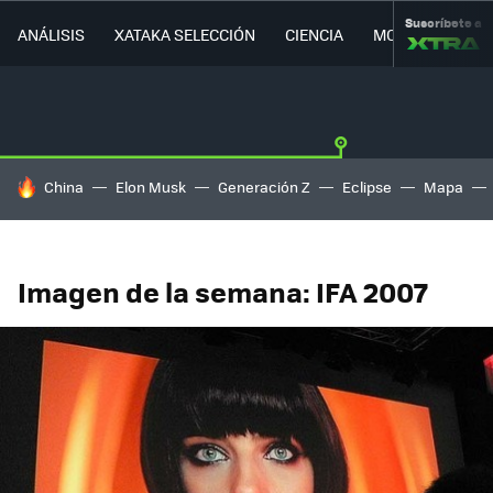
Suscríbete a
ANÁLISIS
XATAKA SELECCIÓN
CIENCIA
MOVILIDAD
HOY SE HABLA DE
China
Elon Musk
Generación Z
Eclipse
Mapa
Imagen de la semana: IFA 2007