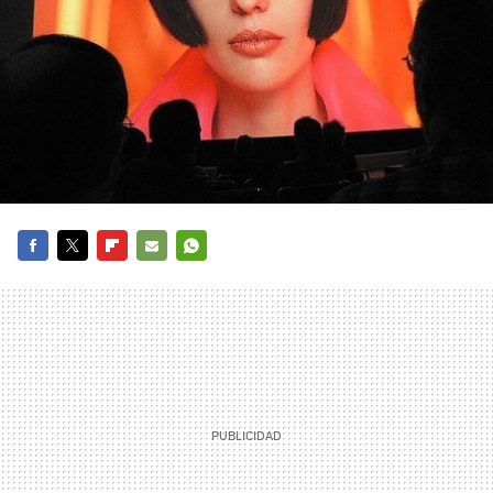
FACEBOOK
TWITTER
FLIPBOARD
E-
WHATSAPP
MAIL