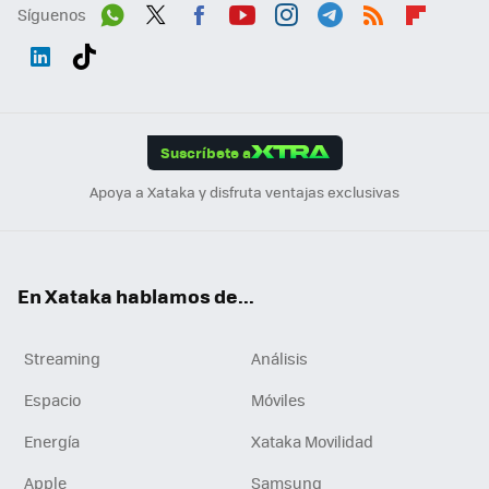
Síguenos
Wh
Twit
Fac
You
Inst
Tele
RSS
Flip
ats
ter
ebo
tub
agr
gra
boa
Link
Tikt
App
ok
e
am
m
rd
edI
ok
Suscríbete a
n
Apoya a Xataka y disfruta ventajas exclusivas
En Xataka hablamos de...
Streaming
Análisis
Espacio
Móviles
Energía
Xataka Movilidad
Apple
Samsung