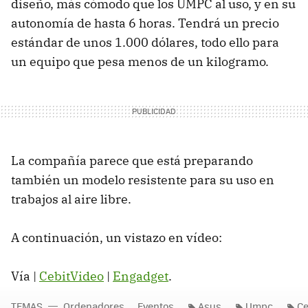
diseño, más cómodo que los UMPC al uso, y en su
autonomía de hasta 6 horas. Tendrá un precio
estándar de unos 1.000 dólares, todo ello para
un equipo que pesa menos de un kilogramo.
La compañía parece que está preparando
también un modelo resistente para su uso en
trabajos al aire libre.
A continuación, un vistazo en vídeo:
Vía |
CebitVideo
|
Engadget
.
TEMAS
Ordenadores
Eventos
Asus
Umpc
Ce