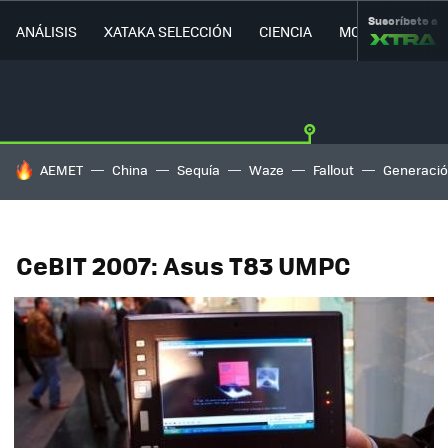
Suscríbete a
ANÁLISIS
XATAKA SELECCIÓN
CIENCIA
MOVILIDAD
HOY SE HABLA DE
AEMET
China
Sequía
Waze
Fallout
Generació
CeBIT 2007: Asus T83 UMPC