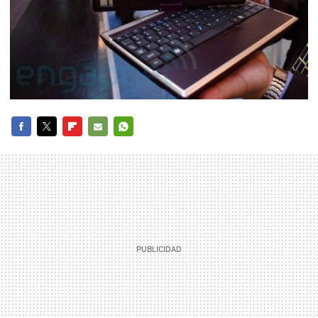
FACEBOOK
TWITTER
FLIPBOARD
E-
WHATSAPP
MAIL