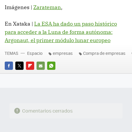
Imágenes |
Zarateman
,
En Xataka |
La ESA ha dado un paso histórico
para acceder a la Luna de forma autónoma:
Argonaut, el primer módulo lunar europeo
TEMAS
Espacio
empresas
Compra de empresas
FACEBOOK
TWITTER
FLIPBOARD
E-
WHATSAPP
MAIL
Comentarios cerrados