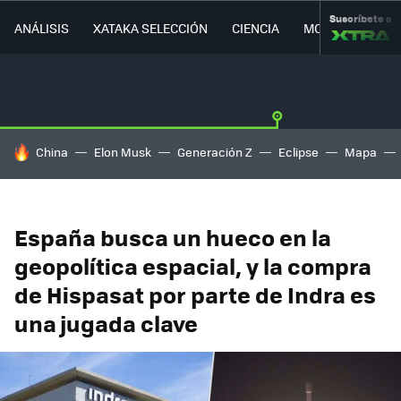
Suscríbete a
ANÁLISIS
XATAKA SELECCIÓN
CIENCIA
MOVILIDAD
HOY SE HABLA DE
China
Elon Musk
Generación Z
Eclipse
Mapa
España busca un hueco en la
geopolítica espacial, y la compra
de Hispasat por parte de Indra es
una jugada clave