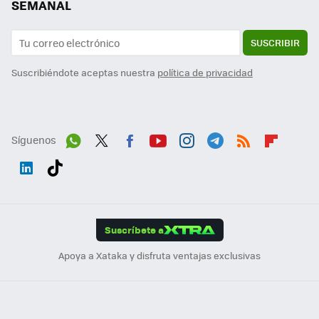
SEMANAL
SUSCRIBIR
Suscribiéndote aceptas nuestra
política de privacidad
Síguenos
Wh
Twit
Fac
You
Inst
Tele
RSS
Flip
ats
ter
ebo
tub
agr
gra
boa
Link
Tikt
App
ok
e
am
m
rd
edI
ok
Suscríbete a
n
Apoya a Xataka y disfruta ventajas exclusivas