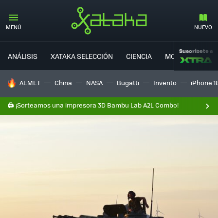
MENÚ
NUEVO
Suscríbete a
ANÁLISIS
XATAKA SELECCIÓN
CIENCIA
MOVILIDAD
HOY SE HABLA DE
AEMET
China
NASA
Bugatti
Invento
iPhone 1
🖨️ ¡Sorteamos una impresora 3D Bambu Lab A2L Combo!