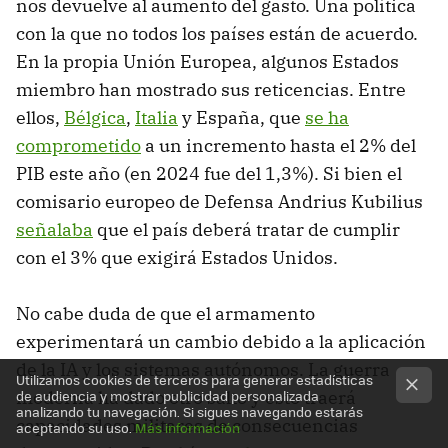
nos devuelve al aumento del gasto. Una política
con la que no todos los países están de acuerdo.
En la propia Unión Europea, algunos Estados
miembro han mostrado sus reticencias. Entre
ellos,
Bélgica
,
Italia
y España, que
se ha
comprometido
a un incremento hasta el 2% del
PIB este año (en 2024 fue del 1,3%). Si bien el
comisario europeo de Defensa Andrius Kubilius
señalaba
que el país deberá tratar de cumplir
con el 3% que exigirá Estados Unidos.
No cabe duda de que el armamento
experimentará un cambio debido a la aplicación
de la IA y los sistemas autónomos. La guerra
Utilizamos cookies de terceros para generar estadísticas
de audiencia y mostrar publicidad personalizada
moderna ha dado otro salto y esto traerá
analizando tu navegación. Si sigues navegando estarás
capacidades militares de consecuencias
aceptando su uso.
Más información