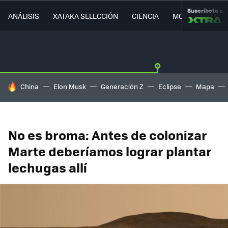
Suscríbete a
ANÁLISIS
XATAKA SELECCIÓN
CIENCIA
MOVILIDAD
HOY SE HABLA DE
China
Elon Musk
Generación Z
Eclipse
Mapa
No es broma: Antes de colonizar
Marte deberíamos lograr plantar
lechugas allí