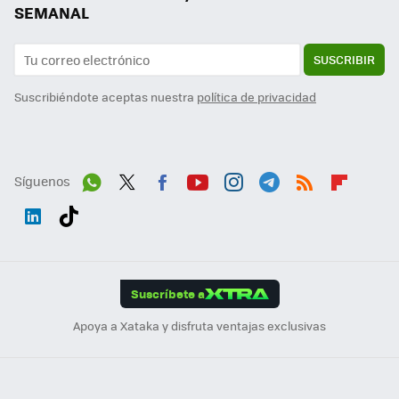
SEMANAL
SUSCRIBIR
Suscribiéndote aceptas nuestra
política de privacidad
Síguenos
Wh
Twit
Fac
You
Inst
Tele
RSS
Flip
ats
ter
ebo
tub
agr
gra
boa
Link
Tikt
App
ok
e
am
m
rd
edI
ok
Suscríbete a
n
Apoya a Xataka y disfruta ventajas exclusivas