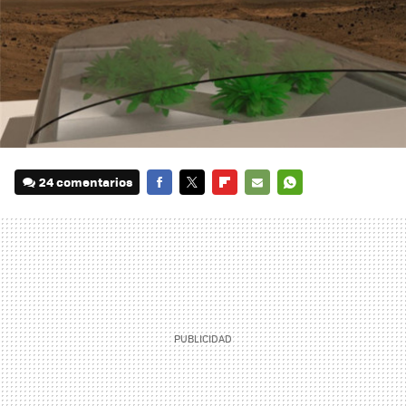
24 comentarios
FACEBOOK
TWITTER
FLIPBOARD
E-
WHATSAPP
MAIL