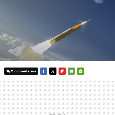
11 comentarios
FACEBOOK
TWITTER
FLIPBOARD
E-
WHATSAPP
MAIL