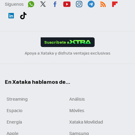
Síguenos
Wh
Twit
Fac
You
Inst
Tele
RSS
Flip
ats
ter
ebo
tub
agr
gra
boa
Link
Tikt
App
ok
e
am
m
rd
edI
ok
Suscríbete a
n
Apoya a Xataka y disfruta ventajas exclusivas
En Xataka hablamos de...
Streaming
Análisis
Espacio
Móviles
Energía
Xataka Movilidad
Apple
Samsung