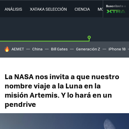
Suscríbete a
ANÁLISIS
XATAKA SELECCIÓN
CIENCIA
MOVILIDAD
HOY SE HABLA DE
AEMET
China
Bill Gates
Generación Z
iPhone 18
La NASA nos invita a que nuestro
nombre viaje a la Luna en la
misión Artemis. Y lo hará en un
pendrive