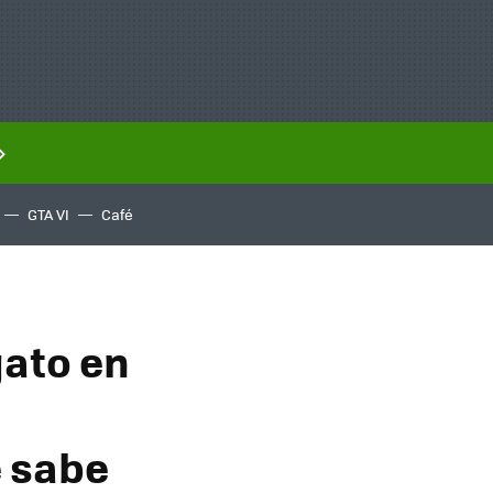
GTA VI
Café
gato en
e sabe