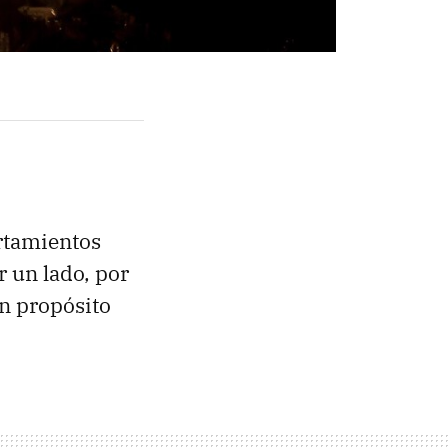
rtamientos
r un lado, por
un propósito