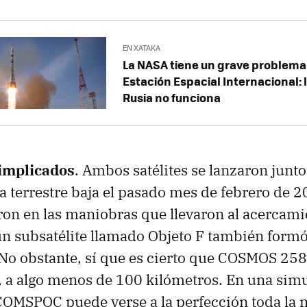
EN XATAKA
La NASA tiene un grave problema
Estación Espacial Internacional: 
Rusia no funciona
 implicados
. Ambos satélites se lanzaron jun
ta terrestre baja el pasado mes de febrero de 
aron en las maniobras que llevaron al acercami
 un subsatélite llamado Objeto F también formó
l. No obstante, sí que es cierto que COSMOS 2
a, a algo menos de 100 kilómetros. En una sim
COMSPOC puede verse a la perfección toda la