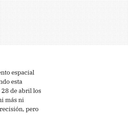
nto espacial
ando esta
l 28 de abril los
i más ni
recisión, pero