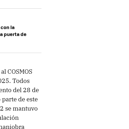
 con la
la puerta de
to al COSMOS
2025. Todos
ento del 28 de
 parte de este
582 se mantuvo
ulación
 maniobra