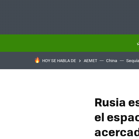
HOY SE HABLA DE
AEMET
China
Sequí
Rusia es
el espac
acercad