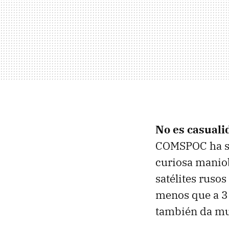
No es casuali
COMSPOC ha si
curiosa manio
satélites rus
menos que a 3 
también da mu