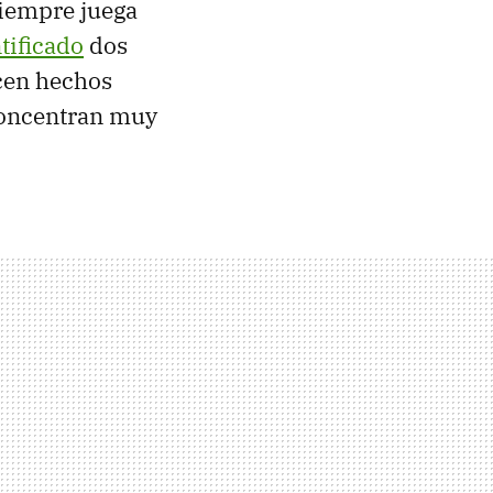
siempre juega
ntificado
dos
cen hechos
concentran muy