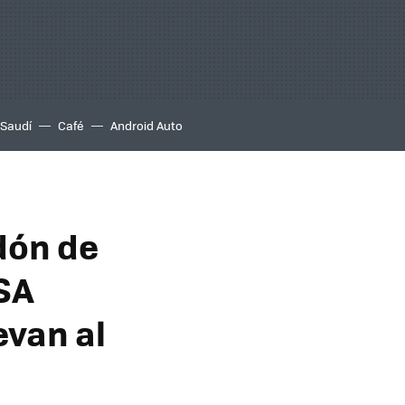
 Saudí
Café
Android Auto
dón de
SA
evan al