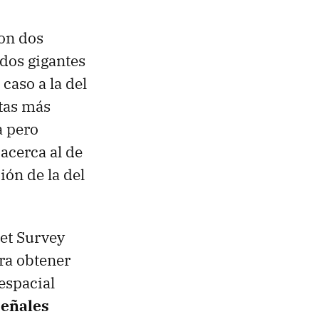
Son dos
dos gigantes
aso a la del
etas más
a pero
acerca al de
ión de la del
net Survey
ra obtener
espacial
señales