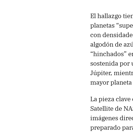
El hallazgo ti
planetas “supe
con densidades
algodón de azú
“hinchados” en
sostenida por 
Júpiter, mient
mayor planeta 
La pieza clave 
Satellite de N
imágenes direc
preparado para