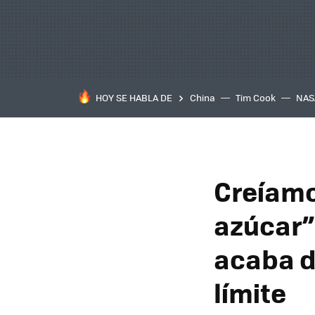
HOY SE HABLA DE
China
Tim Cook
NAS
Creíamo
azúcar”
acaba d
límite