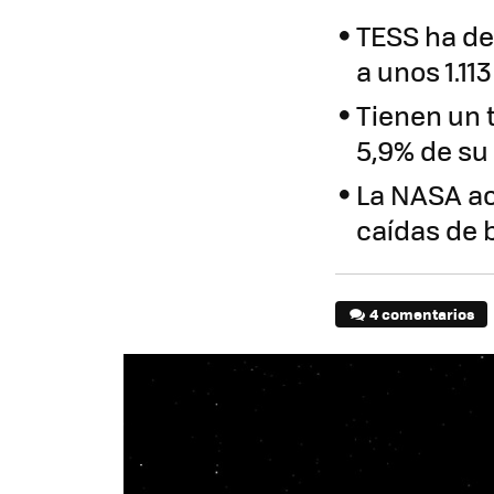
TESS ha de
a unos 1.113
Tienen un t
5,9% de s
La NASA ac
caídas de br
4 comentarios