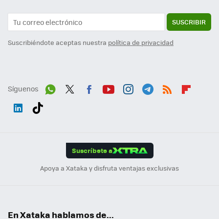
SUSCRIBIR
Suscribiéndote aceptas nuestra
política de privacidad
Síguenos
Wh
Twit
Fac
You
Inst
Tele
RSS
Flip
ats
ter
ebo
tub
agr
gra
boa
Link
Tikt
App
ok
e
am
m
rd
edI
ok
Suscríbete a
n
Apoya a Xataka y disfruta ventajas exclusivas
En Xataka hablamos de...