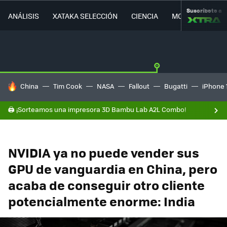
Suscríbete a
ANÁLISIS
XATAKA SELECCIÓN
CIENCIA
MOVILIDAD
HOY SE HABLA DE
China
Tim Cook
NASA
Fallout
Bugatti
iPhone 
🖨️ ¡Sorteamos una impresora 3D Bambu Lab A2L Combo!
NVIDIA ya no puede vender sus
GPU de vanguardia en China, pero
acaba de conseguir otro cliente
potencialmente enorme: India