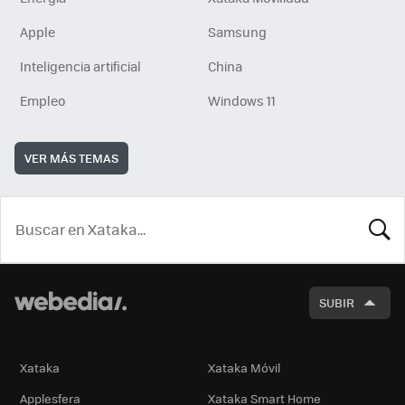
Apple
Samsung
Inteligencia artificial
China
Empleo
Windows 11
VER MÁS TEMAS
BUSCA
SUBIR
Xataka
Xataka Móvil
Applesfera
Xataka Smart Home