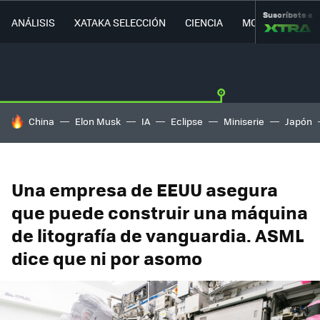
Suscríbete a
ANÁLISIS
XATAKA SELECCIÓN
CIENCIA
MOVILIDAD
HOY SE HABLA DE
China
Elon Musk
IA
Eclipse
Miniserie
Japón
Una empresa de EEUU asegura
que puede construir una máquina
de litografía de vanguardia. ASML
dice que ni por asomo