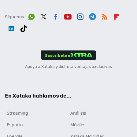
Síguenos
Wh
Twit
Fac
You
Inst
Tele
RSS
Flip
ats
ter
ebo
tub
agr
gra
boa
Link
Tikt
App
ok
e
am
m
rd
edI
ok
Suscríbete a
n
Apoya a Xataka y disfruta ventajas exclusivas
En Xataka hablamos de...
Streaming
Análisis
Espacio
Móviles
Energía
Xataka Movilidad