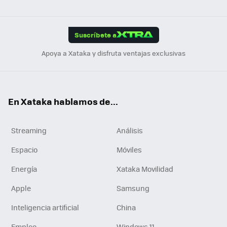
ats
ter
ebo
tub
agr
gra
boa
Link
Tikt
App
ok
e
am
m
rd
edI
ok
Suscríbete a
n
Apoya a Xataka y disfruta ventajas exclusivas
En Xataka hablamos de...
Streaming
Análisis
Espacio
Móviles
Energía
Xataka Movilidad
Apple
Samsung
Inteligencia artificial
China
Empleo
Windows 11