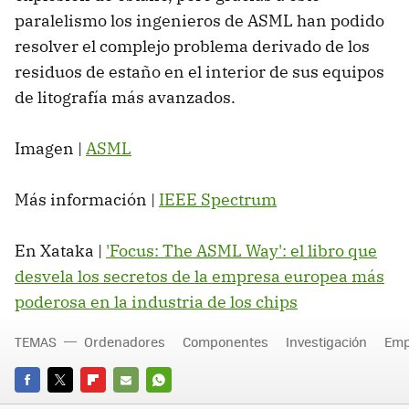
paralelismo los ingenieros de ASML han podido
resolver el complejo problema derivado de los
residuos de estaño en el interior de sus equipos
de litografía más avanzados.
Imagen |
ASML
Más información |
IEEE Spectrum
En Xataka |
'Focus: The ASML Way': el libro que
desvela los secretos de la empresa europea más
poderosa en la industria de los chips
TEMAS
Ordenadores
Componentes
Investigación
Emp
FACEBOOK
TWITTER
FLIPBOARD
E-
WHATSAPP