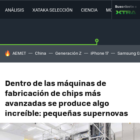
Suscríbete a
ANÁLISIS
XATAKA SELECCIÓN
CIENCIA
MOVILIDAD
HOY SE HABLA DE
AEMET
China
Generación Z
iPhone 17
Samsung G
Dentro de las máquinas de
fabricación de chips más
avanzadas se produce algo
increíble: pequeñas supernovas