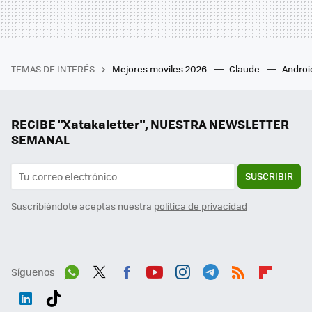
TEMAS DE INTERÉS
Mejores moviles 2026
Claude
Androi
RECIBE "Xatakaletter", NUESTRA NEWSLETTER
SEMANAL
SUSCRIBIR
Suscribiéndote aceptas nuestra
política de privacidad
Síguenos
Wh
Twit
Fac
You
Inst
Tele
RSS
Flip