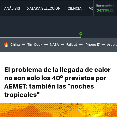
Suscríbete a
ANÁLISIS
XATAKA SELECCIÓN
CIENCIA
MOVILIDAD
HOY SE HABLA DE
China
Tim Cook
NASA
Fallout
iPhone 17
Arabi
El problema de la llegada de calor
no son solo los 40º previstos por
AEMET: también las "noches
tropicales"