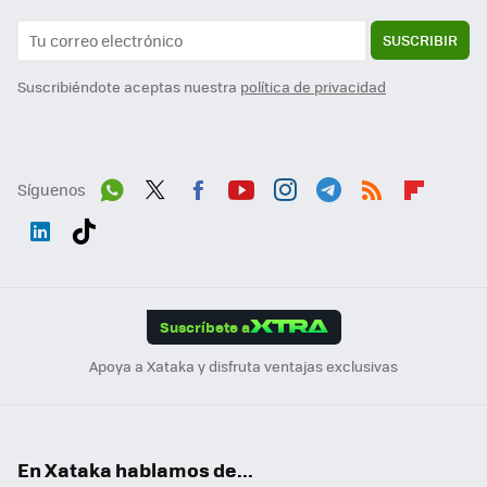
SUSCRIBIR
Suscribiéndote aceptas nuestra
política de privacidad
Síguenos
Wh
Twit
Fac
You
Inst
Tele
RSS
Flip
ats
ter
ebo
tub
agr
gra
boa
Link
Tikt
App
ok
e
am
m
rd
edI
ok
Suscríbete a
n
Apoya a Xataka y disfruta ventajas exclusivas
En Xataka hablamos de...