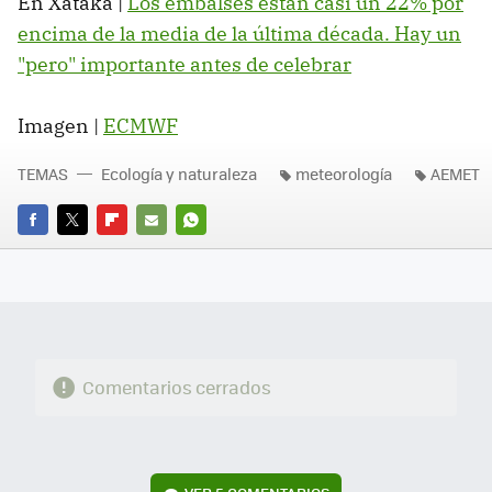
En Xataka |
Los embalses están casi un 22% por
encima de la media de la última década. Hay un
"pero" importante antes de celebrar
Imagen |
ECMWF
TEMAS
Ecología y naturaleza
meteorología
AEMET
FACEBOOK
TWITTER
FLIPBOARD
E-
WHATSAPP
MAIL
Comentarios cerrados