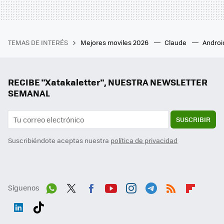
TEMAS DE INTERÉS
Mejores moviles 2026
Claude
Androi
RECIBE "Xatakaletter", NUESTRA NEWSLETTER
SEMANAL
SUSCRIBIR
Suscribiéndote aceptas nuestra
política de privacidad
Síguenos
Wh
Twit
Fac
You
Inst
Tele
RSS
Flip
ats
ter
ebo
tub
agr
gra
boa
Link
Tikt