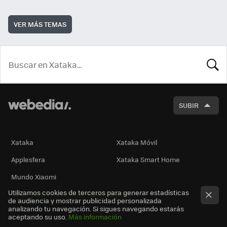
VER MÁS TEMAS
BUSCA
SUBIR
Xataka
Xataka Móvil
Applesfera
Xataka Smart Home
Mundo Xiaomi
Utilizamos cookies de terceros para generar estadísticas
Otras publicaciones de Webedia
de audiencia y mostrar publicidad personalizada
analizando tu navegación. Si sigues navegando estarás
aceptando su uso.
Más información