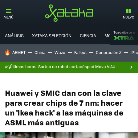
MENÚ
NUEVO
Suscríbete a
ANÁLISIS
XATAKA SELECCIÓN
CIENCIA
MOVILIDAD
HOY SE HABLA DE
AEMET
China
Waze
Fallout
Generación Z
iPh
🌿¡Últimas horas! Sorteo de robot cortacésped Mova ViAX
Huawei y SMIC dan con la clave
para crear chips de 7 nm: hacer
un 'Ikea hack' a las máquinas de
ASML más antiguas