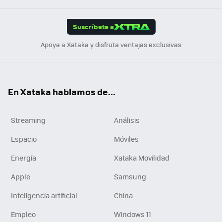
App
ok
e
am
m
rd
edI
ok
Suscríbete a
n
Apoya a Xataka y disfruta ventajas exclusivas
En Xataka hablamos de...
Streaming
Análisis
Espacio
Móviles
Energía
Xataka Movilidad
Apple
Samsung
Inteligencia artificial
China
Empleo
Windows 11