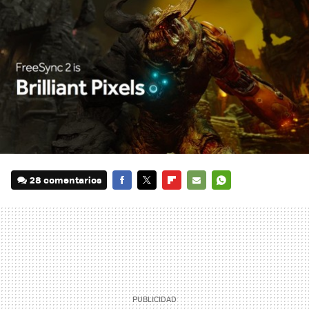
28 comentarios
FACEBOOK
TWITTER
FLIPBOARD
E-
WHATSAPP
MAIL