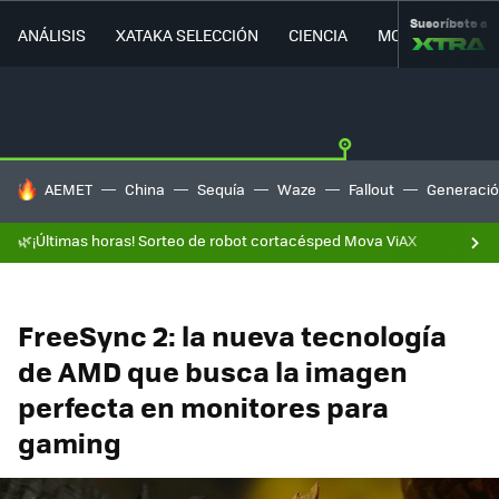
Suscríbete a
ANÁLISIS
XATAKA SELECCIÓN
CIENCIA
MOVILIDAD
HOY SE HABLA DE
AEMET
China
Sequía
Waze
Fallout
Generació
🌿¡Últimas horas! Sorteo de robot cortacésped Mova ViAX
FreeSync 2: la nueva tecnología
de AMD que busca la imagen
perfecta en monitores para
gaming