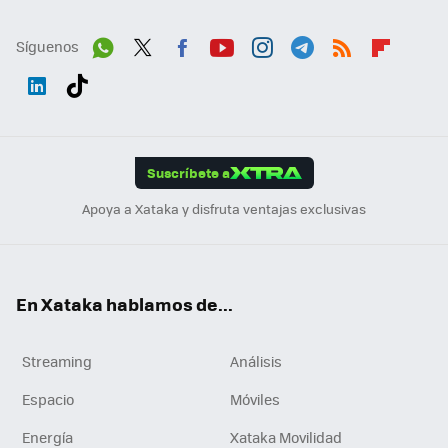
Síguenos
Wh
Twit
Fac
You
Inst
Tele
RSS
Flip
ats
ter
ebo
tub
agr
gra
boa
Link
Tikt
App
ok
e
am
m
rd
edI
ok
Suscríbete a
n
Apoya a Xataka y disfruta ventajas exclusivas
En Xataka hablamos de...
Streaming
Análisis
Espacio
Móviles
Energía
Xataka Movilidad