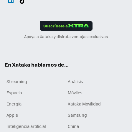
ats
ter
ebo
tub
agr
gra
boa
Link
Tikt
App
ok
e
am
m
rd
edI
ok
Suscríbete a
n
Apoya a Xataka y disfruta ventajas exclusivas
En Xataka hablamos de...
Streaming
Análisis
Espacio
Móviles
Energía
Xataka Movilidad
Apple
Samsung
Inteligencia artificial
China