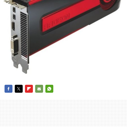
FACEBOOK
TWITTER
FLIPBOARD
E-
WHATSAPP
MAIL