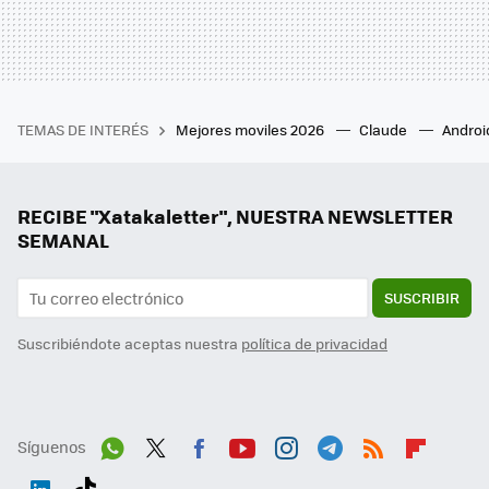
TEMAS DE INTERÉS
Mejores moviles 2026
Claude
Androi
RECIBE "Xatakaletter", NUESTRA NEWSLETTER
SEMANAL
SUSCRIBIR
Suscribiéndote aceptas nuestra
política de privacidad
Síguenos
Wh
Twit
Fac
You
Inst
Tele
RSS
Flip