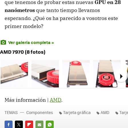
que tenemos de probar estas nuevas
GPU
en 28
nanómetros
que tanto tiempo llevamos
esperando. ¿Qué os ha parecido a vosotros este
primer modelo?
Ver galería completa »
AMD 7970 (8 fotos)
Ne
Más información |
AMD
.
TEMAS
Componentes
Tarjeta gráfica
AMD
Tarj