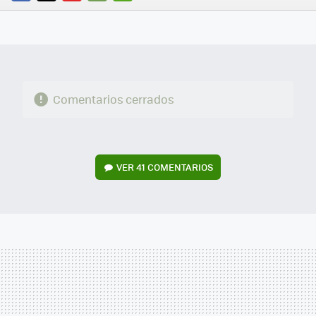
FACEBOOK
TWITTER
FLIPBOARD
E-
WHATSAPP
MAIL
Comentarios cerrados
VER
41 COMENTARIOS