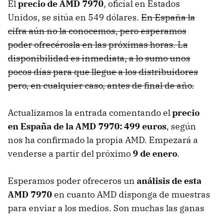
El
precio de
AMD
7970
, oficial en Estados
Unidos, se sitúa en 549 dólares.
En España la
cifra aún no la conocemos, pero esperamos
poder ofrecérosla en las próximas horas. La
disponibilidad es inmediata, a lo sumo unos
pocos días para que llegue a los distribuidores
pero, en cualquier caso, antes de final de año.
Actualizamos la entrada comentando el
precio
en España de la
AMD
7970: 499 euros
, según
nos ha confirmado la propia
AMD
. Empezará a
venderse a partir del próximo
9 de enero
.
Esperamos poder ofreceros un
análisis de esta
AMD
7970
en cuanto
AMD
disponga de muestras
para enviar a los medios. Son muchas las ganas