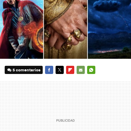
5 comentarios
FACEBOOK
TWITTER
FLIPBOARD
E-
WHATSAPP
MAIL