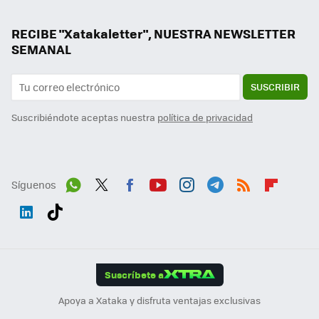
RECIBE "Xatakaletter", NUESTRA NEWSLETTER
SEMANAL
SUSCRIBIR
Suscribiéndote aceptas nuestra
política de privacidad
Síguenos
Wh
Twit
Fac
You
Inst
Tele
RSS
Flip
ats
ter
ebo
tub
agr
gra
boa
Link
Tikt
App
ok
e
am
m
rd
edI
ok
Suscríbete a
n
Apoya a Xataka y disfruta ventajas exclusivas