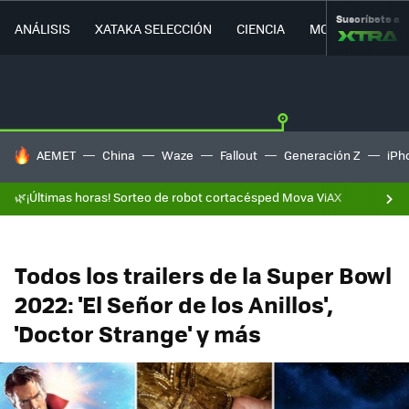
Suscríbete a
ANÁLISIS
XATAKA SELECCIÓN
CIENCIA
MOVILIDAD
HOY SE HABLA DE
AEMET
China
Waze
Fallout
Generación Z
iPh
🌿¡Últimas horas! Sorteo de robot cortacésped Mova ViAX
Todos los trailers de la Super Bowl
2022: 'El Señor de los Anillos',
'Doctor Strange' y más