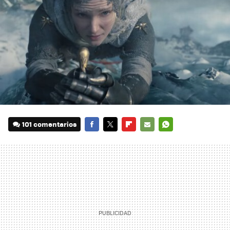
101 comentarios
FACEBOOK
TWITTER
FLIPBOARD
E-
WHATSAPP
MAIL