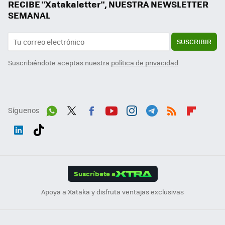
RECIBE "Xatakaletter", NUESTRA NEWSLETTER
SEMANAL
SUSCRIBIR
Suscribiéndote aceptas nuestra
política de privacidad
Síguenos
Wh
Twit
Fac
You
Inst
Tele
RSS
Flip
ats
ter
ebo
tub
agr
gra
boa
Link
Tikt
App
ok
e
am
m
rd
edI
ok
Suscríbete a
n
Apoya a Xataka y disfruta ventajas exclusivas