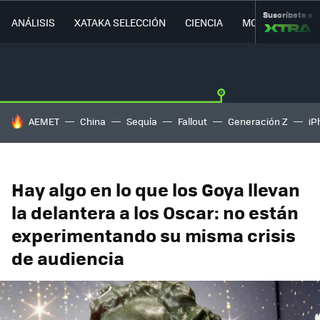
Suscríbete a
ANÁLISIS
XATAKA SELECCIÓN
CIENCIA
MOVILIDAD
HOY SE HABLA DE
AEMET
China
Sequía
Fallout
Generación Z
iP
Hay algo en lo que los Goya llevan
la delantera a los Oscar: no están
experimentando su misma crisis
de audiencia