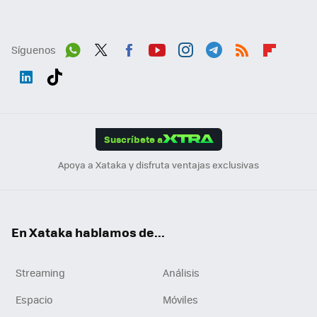
Síguenos
Wh
Twit
Fac
You
Inst
Tele
RSS
Flip
ats
ter
ebo
tub
agr
gra
boa
Link
Tikt
App
ok
e
am
m
rd
edI
ok
Suscríbete a
n
Apoya a Xataka y disfruta ventajas exclusivas
En Xataka hablamos de...
Streaming
Análisis
Espacio
Móviles