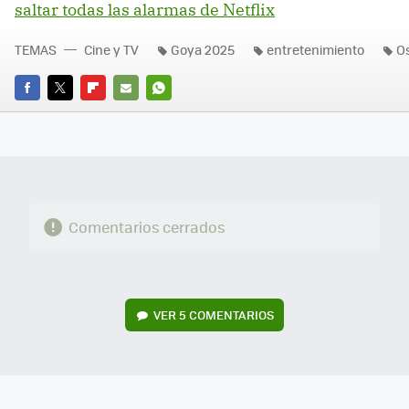
saltar todas las alarmas de Netflix
TEMAS
Cine y TV
Goya 2025
entretenimiento
O
FACEBOOK
TWITTER
FLIPBOARD
E-
WHATSAPP
MAIL
Comentarios cerrados
VER
5 COMENTARIOS