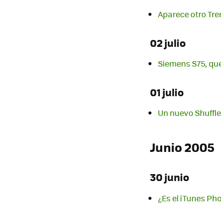
Aparece otro Tre
02 julio
Siemens S75, qu
01 julio
Un nuevo Shuffle
Junio 2005
30 junio
¿Es el iTunes Ph