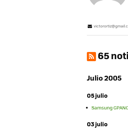
victorortiz@gmail.
65 not
Julio 2005
05 julio
Samsung GPANG,
03 julio