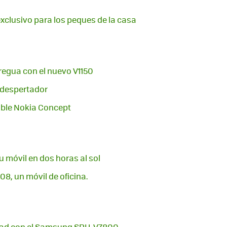
 exclusivo para los peques de la casa
regua con el nuevo V1150
j-despertador
cable Nokia Concept
tu móvil en dos horas al sol
8, un móvil de oficina.
idad con el Samsung SPH-V7800