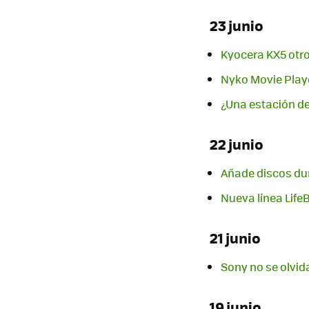
23 junio
Kyocera KX5 otro 
Nyko Movie Playe
¿Una estación de t
22 junio
Añade discos duro
Nueva línea Life
21 junio
Sony no se olvida
19 junio