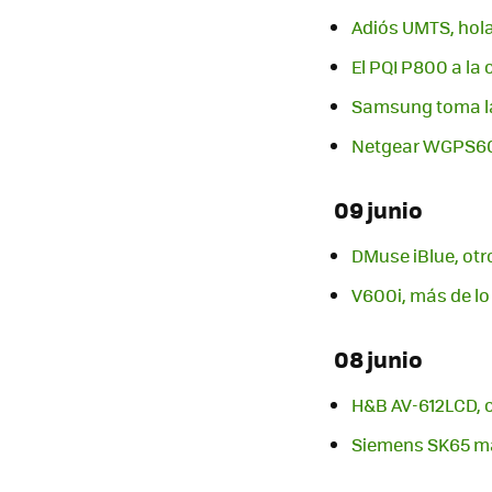
Adiós UMTS, hol
El PQI P800 a la
Samsung toma la
Netgear WGPS606,
09 junio
DMuse iBlue, otr
V600i, más de l
08 junio
H&B AV-612LCD, o
Siemens SK65 mar