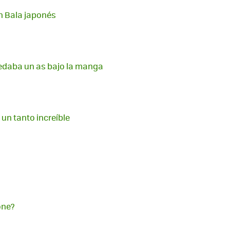
n Bala japonés
edaba un as bajo la manga
 un tanto increíble
one?