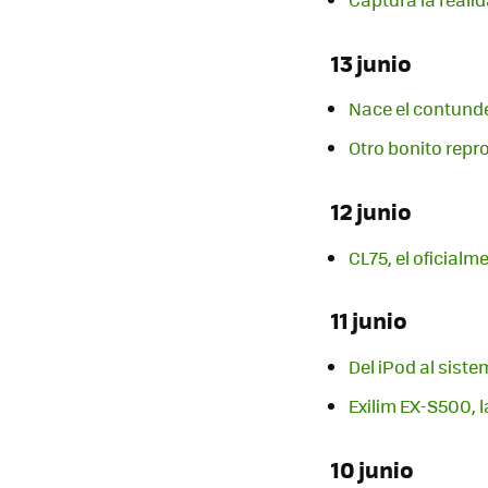
13 junio
Nace el contun
Otro bonito repr
12 junio
CL75, el oficialm
11 junio
Del iPod al sist
Exilim EX-S500, 
10 junio