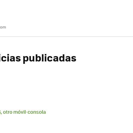
com
icias publicadas
 otro móvil-consola