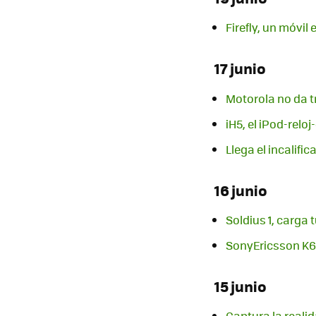
Firefly, un móvil
17 junio
Motorola no da t
iH5, el iPod-relo
Llega el incalifi
16 junio
Soldius 1, carga 
SonyEricsson K60
15 junio
Captura la real