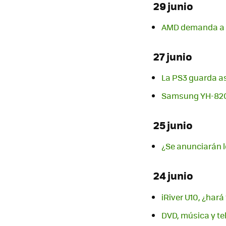
29 junio
AMD demanda a I
27 junio
La PS3 guarda a
Samsung YH-820,
25 junio
¿Se anunciarán 
24 junio
iRiver U10, ¿hará
DVD, música y te