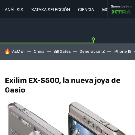
Suscríbete a
ANÁLISIS
XATAKA SELECCIÓN
CIENCIA
MOVILIDAD
HOY SE HABLA DE
AEMET
China
Bill Gates
Generación Z
iPhone 18
Exilim EX-S500, la nueva joya de
Casio