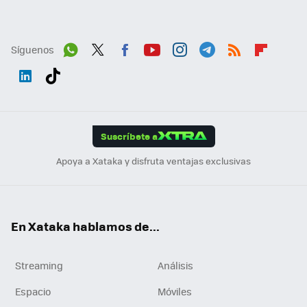
Síguenos
Wh
Twit
Fac
You
Inst
Tele
RSS
Flip
ats
ter
ebo
tub
agr
gra
boa
Link
Tikt
App
ok
e
am
m
rd
edI
ok
Suscríbete a
n
Apoya a Xataka y disfruta ventajas exclusivas
En Xataka hablamos de...
Streaming
Análisis
Espacio
Móviles