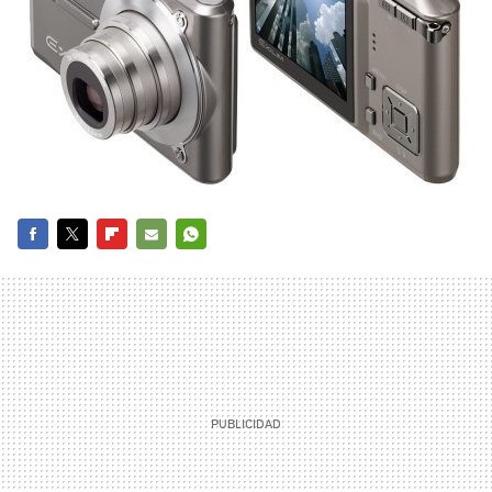
FACEBOOK
TWITTER
FLIPBOARD
E-
WHATSAPP
MAIL