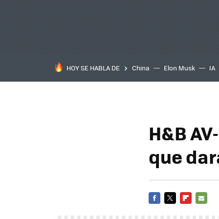
HOY SE HABLA DE
China
Elon Musk
IA
H&B AV-
que dar
FACEBOOK
TWITTER
FLIPBOARD
E-