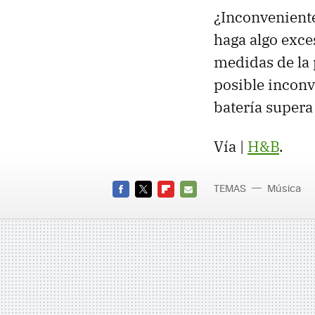
¿Inconveniente
haga algo exce
medidas de la 
posible inconv
batería supera 
Vía |
H&B
.
TEMAS
Música
FACEBOOK
TWITTER
FLIPBOARD
E-
MAIL