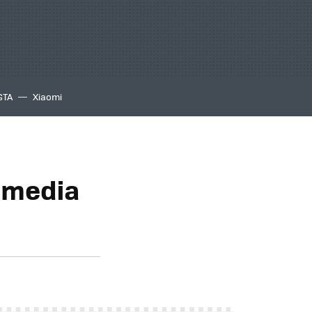
GTA
Xiaomi
timedia