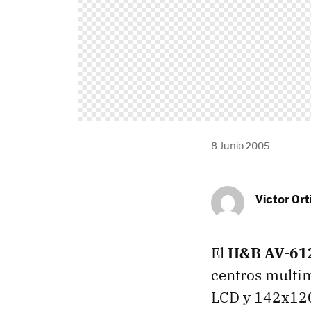
8 Junio 2005
Victor Ort
El
H&B AV-61
centros multim
LCD y 142x120