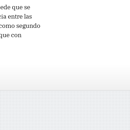
uede que se
ia entre las
Y como segundo
 que con