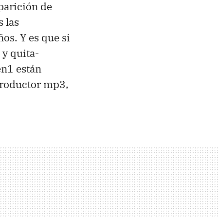
aparición de
 las
os. Y es que si
 y quita-
en1 están
productor mp3,