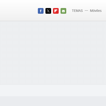
TEMAS
Móviles
FACEBOOK
TWITTER
FLIPBOARD
E-
MAIL