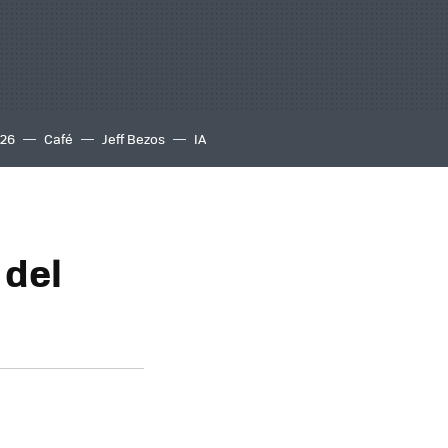
S26
Café
Jeff Bezos
IA
 del