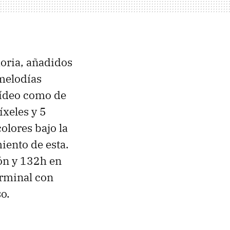
oria, añadidos
melodías
vídeo como de
íxeles y 5
olores bajo la
iento de esta.
ión y 132h en
erminal con
o.