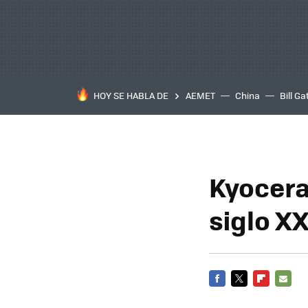
HOY SE HABLA DE
AEMET
China
Bill Ga
Kyocera 
siglo XX
FACEBOOK
TWITTER
FLIPBOARD
E-