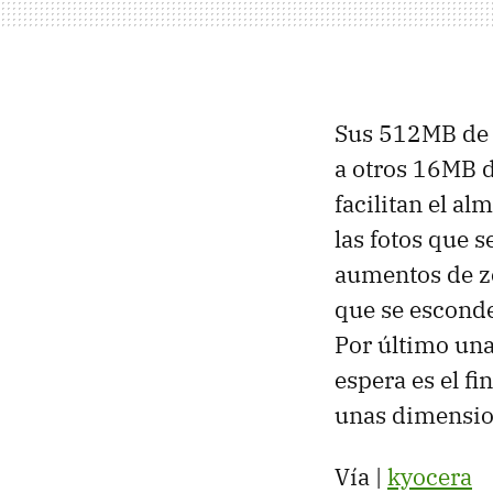
Sus 512MB de 
a otros 16MB d
facilitan el a
las fotos que 
aumentos de zo
que se esconde
Por último una
espera es el fi
unas dimensi
Vía |
kyocera