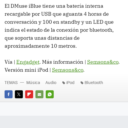
El DMuse iBlue tiene una batería interna
recargable por USB que aguanta 4 horas de
conversación y 100 en standby y un LED que
indica el estado de la conexión por bluetooth,
que soporta unas distancias de
aproximadamente 10 metros.
Vía |
Engadget
. Más información |
Semsons&co
.
Versión mini iPod |
Semsons&co
.
TEMAS
Música
Audio
iPod
Bluetooth
FACEBOOK
TWITTER
FLIPBOARD
E-
WHATSAPP
MAIL