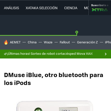
Suscríbete a
ANÁLISIS
XATAKA SELECCIÓN
CIENCIA
MOVILIDAD
HOY SE HABLA DE
AEMET
China
Waze
Fallout
Generación Z
iPh
🌿¡Últimas horas! Sorteo de robot cortacésped Mova ViAX
DMuse iBlue, otro bluetooth para
los iPods