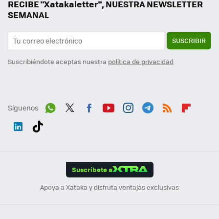
RECIBE "Xatakaletter", NUESTRA NEWSLETTER
SEMANAL
SUSCRIBIR
Suscribiéndote aceptas nuestra
política de privacidad
Síguenos
Wh
Twit
Fac
You
Inst
Tele
RSS
Flip
ats
ter
ebo
tub
agr
gra
boa
Link
Tikt
App
ok
e
am
m
rd
edI
ok
Suscríbete a
n
Apoya a Xataka y disfruta ventajas exclusivas