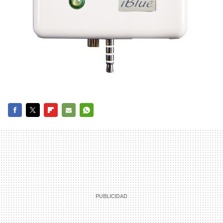
FACEBOOK
TWITTER
FLIPBOARD
E-
WHATSAPP
MAIL