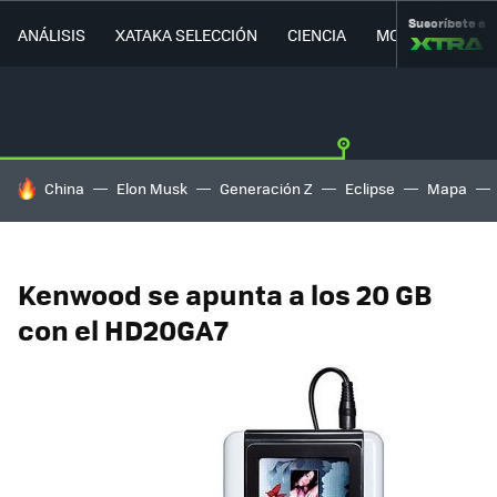
Suscríbete a
ANÁLISIS
XATAKA SELECCIÓN
CIENCIA
MOVILIDAD
HOY SE HABLA DE
China
Elon Musk
Generación Z
Eclipse
Mapa
Kenwood se apunta a los 20 GB
con el HD20GA7