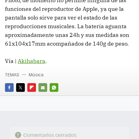
Photo, de momento no permite ninguna de las
funciones del reproductor de Apple, ya que la
pantalla solo sirve para ver el estado de las
reproducciones musicales. La batería aguanta
aproximadamente unas 24h y sus medidas son
61x104x17mm acompañados de 140g de peso.
Vía |
Akihabara
.
TEMAS
Música
FACEBOOK
TWITTER
FLIPBOARD
E-
WHATSAPP
MAIL
Comentarios cerrados