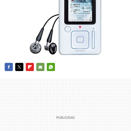
FACEBOOK
TWITTER
FLIPBOARD
E-
WHATSAPP
MAIL