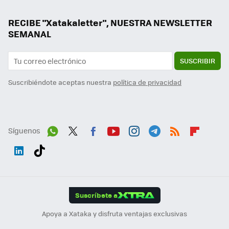
RECIBE "Xatakaletter", NUESTRA NEWSLETTER
SEMANAL
SUSCRIBIR
Suscribiéndote aceptas nuestra
política de privacidad
Síguenos
Wh
Twit
Fac
You
Inst
Tele
RSS
Flip
ats
ter
ebo
tub
agr
gra
boa
Link
Tikt
App
ok
e
am
m
rd
edI
ok
Suscríbete a
n
Apoya a Xataka y disfruta ventajas exclusivas