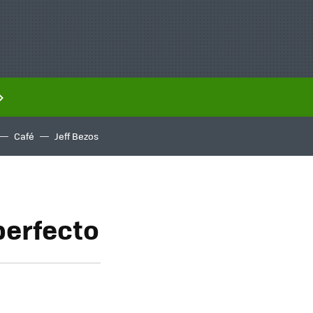
Café
Jeff Bezos
 perfecto