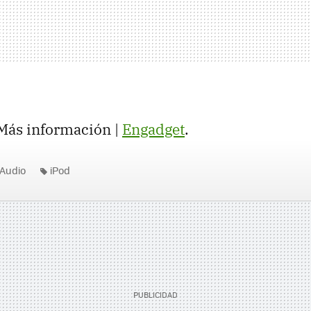
 Más información |
Engadget
.
Audio
iPod