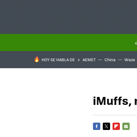
HOY SE HABLA DE
AEMET
China
Waze
iMuffs, 
FACEBOOK
TWITTER
FLIPBOARD
E-