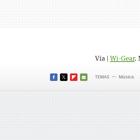
Vía |
Wi-Gear
.
TEMAS
Música
FACEBOOK
TWITTER
FLIPBOARD
E-
MAIL