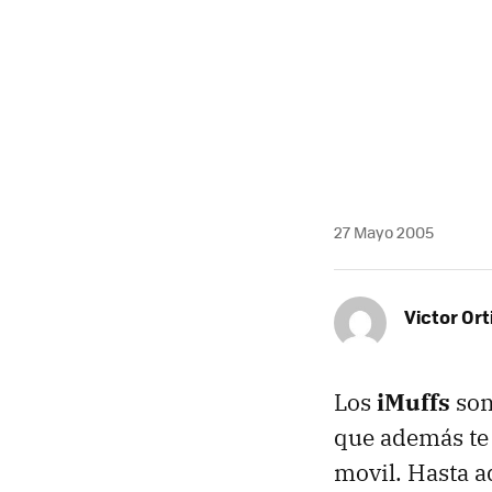
MAIL
27 Mayo 2005
Victor Ort
Los
iMuffs
son
que además te 
movil. Hasta a