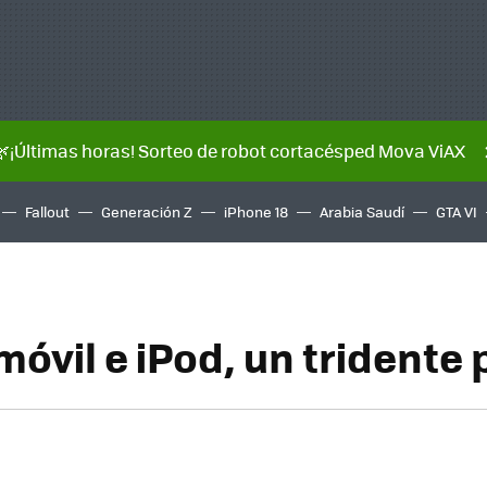
🌿¡Últimas horas! Sorteo de robot cortacésped Mova ViAX
Fallout
Generación Z
iPhone 18
Arabia Saudí
GTA VI
móvil e iPod, un tridente