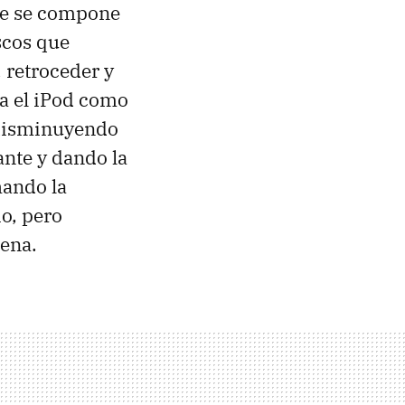
ete se compone
scos que
 retroceder y
ra el iPod como
 disminuyendo
nte y dando la
hando la
o, pero
pena.