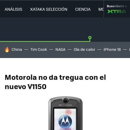
Suscríbete a
ANÁLISIS
XATAKA SELECCIÓN
CIENCIA
MOVILIDAD
HOY SE HABLA DE
China
Tim Cook
NASA
Ola de calor
iPhone 18
Motorola no da tregua con el
nuevo V1150