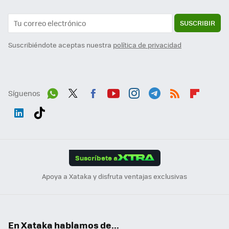
SUSCRIBIR
Suscribiéndote aceptas nuestra
política de privacidad
Síguenos
Wh
Twit
Fac
You
Inst
Tele
RSS
Flip
ats
ter
ebo
tub
agr
gra
boa
Link
Tikt
App
ok
e
am
m
rd
edI
ok
Suscríbete a
n
Apoya a Xataka y disfruta ventajas exclusivas
En Xataka hablamos de...