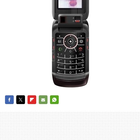
FACEBOOK
TWITTER
FLIPBOARD
E-
WHATSAPP
MAIL