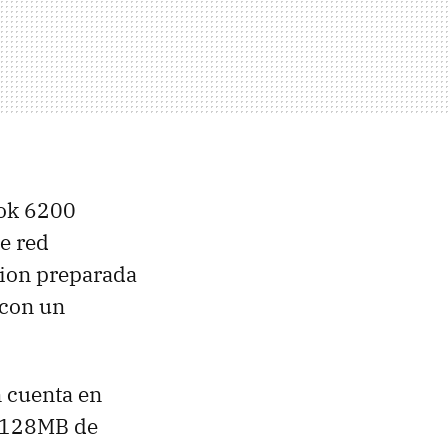
ook 6200
de red
ion preparada
 con un
n cuenta en
s 128MB de