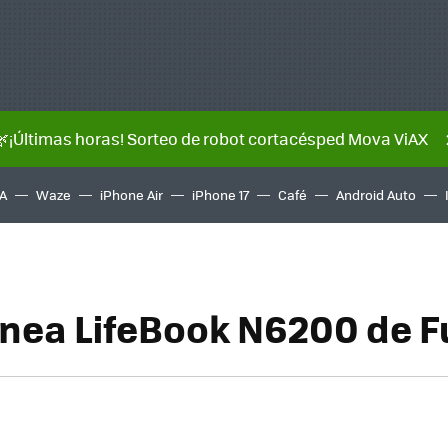
🌿¡Últimas horas! Sorteo de robot cortacésped Mova ViAX
A
Waze
iPhone Air
iPhone 17
Café
Android Auto
ínea LifeBook N6200 de F