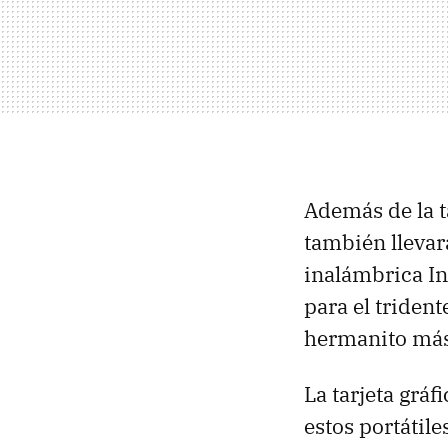
Además de la t
también llevar
inalámbrica I
para el triden
hermanito más
La tarjeta grá
estos portátil