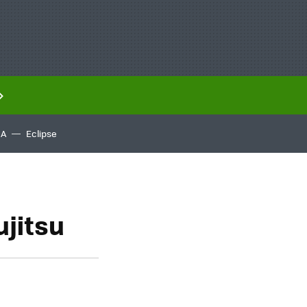
IA
Eclipse
ujitsu