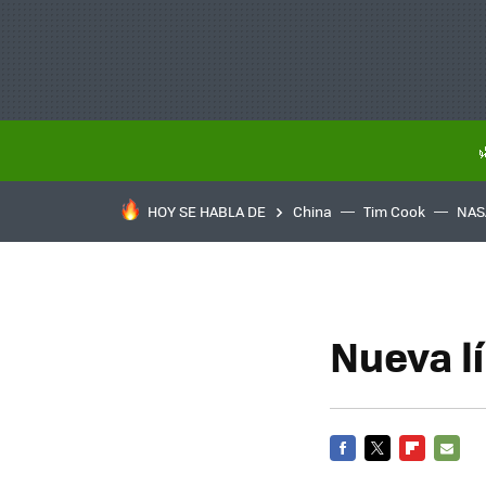
HOY SE HABLA DE
China
Tim Cook
NAS
Nueva l
FACEBOOK
TWITTER
FLIPBOARD
E-