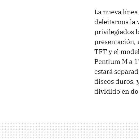
La nueva líne
deleitarnos la
privilegiados 
presentación, 
TFT y el model
Pentium M a 
estará separa
discos duros, 
dividido en do