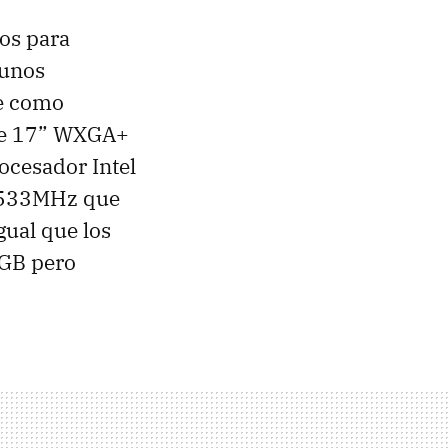
os para
gunos
ue como
 de 17” WXGA+
rocesador Intel
 533MHz que
gual que los
0GB pero