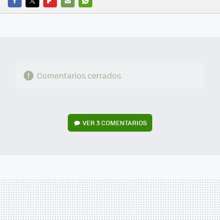
FACEBOOK
TWITTER
FLIPBOARD
E-
WHATSAPP
MAIL
Comentarios cerrados
VER
3 COMENTARIOS