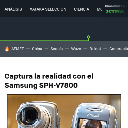
Suscríbete a
ANÁLISIS
XATAKA SELECCIÓN
CIENCIA
MOVILIDAD
HOY SE HABLA DE
AEMET
China
Sequía
Waze
Fallout
Generació
Captura la realidad con el
Samsung SPH-V7800