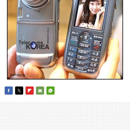
FACEBOOK
TWITTER
FLIPBOARD
E-
WHATSAPP
MAIL