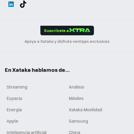
Wh
Twit
Fac
You
Inst
Tele
RSS
Flip
ats
ter
ebo
tub
agr
gra
boa
Link
Tikt
App
ok
e
am
m
rd
edI
ok
Suscríbete a
n
Apoya a Xataka y disfruta ventajas exclusivas
En Xataka hablamos de...
Streaming
Análisis
Espacio
Móviles
Energía
Xataka Movilidad
Apple
Samsung
Inteligencia artificial
China