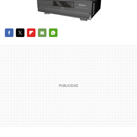
FACEBOOK
TWITTER
FLIPBOARD
E-
WHATSAPP
MAIL