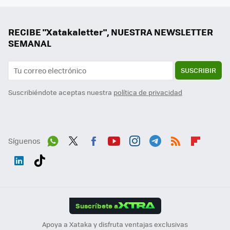
RECIBE "Xatakaletter", NUESTRA NEWSLETTER
SEMANAL
SUSCRIBIR
Suscribiéndote aceptas nuestra
política de privacidad
Síguenos
Wh
Twit
Fac
You
Inst
Tele
RSS
Flip
ats
ter
ebo
tub
agr
gra
boa
Link
Tikt
App
ok
e
am
m
rd
edI
ok
Suscríbete a
n
Apoya a Xataka y disfruta ventajas exclusivas