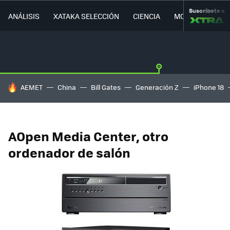
Suscríbete a
ANÁLISIS
XATAKA SELECCIÓN
CIENCIA
MOVILIDAD
HOY SE HABLA DE
AEMET
China
Bill Gates
Generación Z
iPhone 18
AOpen Media Center, otro
ordenador de salón