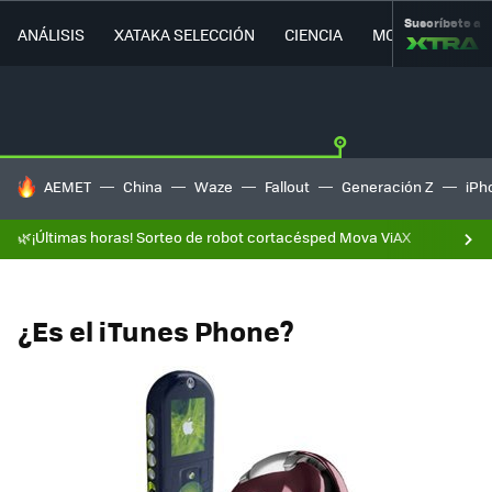
Suscríbete a
ANÁLISIS
XATAKA SELECCIÓN
CIENCIA
MOVILIDAD
HOY SE HABLA DE
AEMET
China
Waze
Fallout
Generación Z
iPh
🌿¡Últimas horas! Sorteo de robot cortacésped Mova ViAX
¿Es el iTunes Phone?