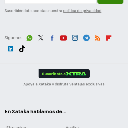
Suscribiéndote aceptas nuestra
política de privacidad
Síguenos
Wh
Twit
Fac
You
Inst
Tele
RSS
Flip
ats
ter
ebo
tub
agr
gra
boa
Link
Tikt
App
ok
e
am
m
rd
edI
ok
Suscríbete a
n
Apoya a Xataka y disfruta ventajas exclusivas
En Xataka hablamos de...
Streaming
Análisis