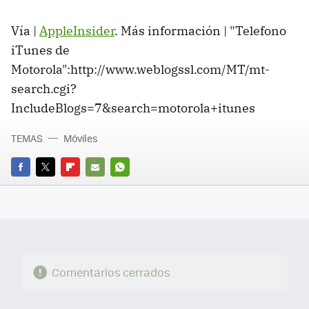
Vía |
AppleInsider
. Más información | "Telefono
iTunes de
Motorola":http://www.weblogssl.com/MT/mt-
search.cgi?
IncludeBlogs=7&search=motorola+itunes
TEMAS
Móviles
FACEBOOK
TWITTER
FLIPBOARD
E-
WHATSAPP
MAIL
Comentarios cerrados