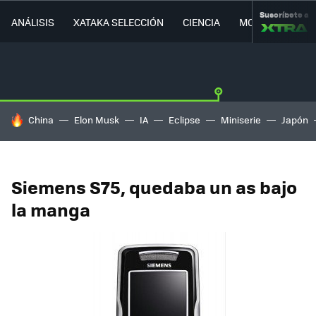
Suscríbete a
ANÁLISIS
XATAKA SELECCIÓN
CIENCIA
MOVILIDAD
HOY SE HABLA DE
China
Elon Musk
IA
Eclipse
Miniserie
Japón
Siemens S75, quedaba un as bajo
la manga