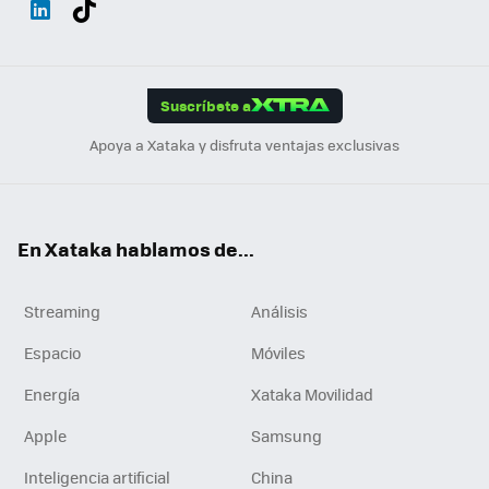
ats
ter
ebo
tub
agr
gra
boa
Link
Tikt
App
ok
e
am
m
rd
edI
ok
Suscríbete a
n
Apoya a Xataka y disfruta ventajas exclusivas
En Xataka hablamos de...
Streaming
Análisis
Espacio
Móviles
Energía
Xataka Movilidad
Apple
Samsung
Inteligencia artificial
China