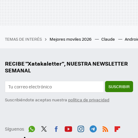
TEMAS DE INTERÉS
Mejores moviles 2026
Claude
Androi
RECIBE "Xatakaletter", NUESTRA NEWSLETTER
SEMANAL
SUSCRIBIR
Suscribiéndote aceptas nuestra
política de privacidad
Síguenos
Wh
Twit
Fac
You
Inst
Tele
RSS
Flip