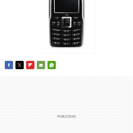
FACEBOOK
TWITTER
FLIPBOARD
E-
WHATSAPP
MAIL