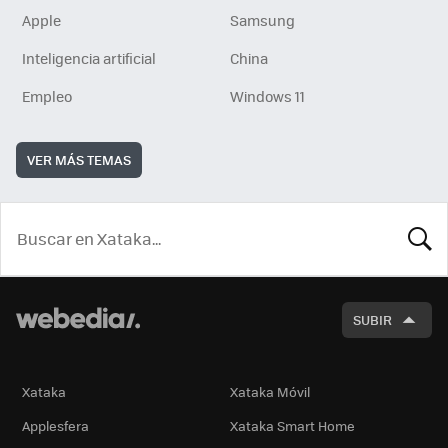
Apple
Samsung
Inteligencia artificial
China
Empleo
Windows 11
VER MÁS TEMAS
BUSCA
SUBIR
Xataka
Xataka Móvil
Applesfera
Xataka Smart Home