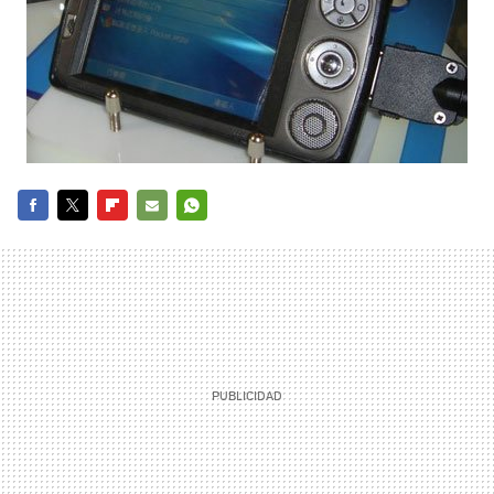
FACEBOOK
TWITTER
FLIPBOARD
E-
WHATSAPP
MAIL