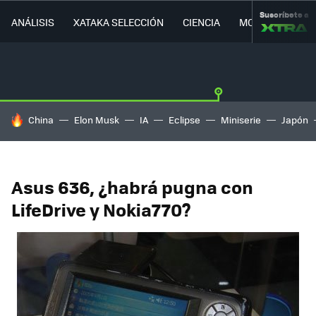
Suscríbete a
ANÁLISIS
XATAKA SELECCIÓN
CIENCIA
MOVILIDAD
HOY SE HABLA DE
China
Elon Musk
IA
Eclipse
Miniserie
Japón
Asus 636, ¿habrá pugna con
LifeDrive y Nokia770?