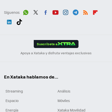
Síguenos
Wh
Twit
Fac
You
Inst
Tele
RSS
Flip
ats
ter
ebo
tub
agr
gra
boa
Link
Tikt
App
ok
e
am
m
rd
edI
ok
Suscríbete a
n
Apoya a Xataka y disfruta ventajas exclusivas
En Xataka hablamos de...
Streaming
Análisis
Espacio
Móviles
Energía
Xataka Movilidad