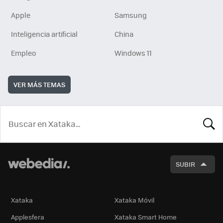
Apple
Samsung
Inteligencia artificial
China
Empleo
Windows 11
VER MÁS TEMAS
BUSCA
SUBIR
Xataka
Xataka Móvil
Applesfera
Xataka Smart Home