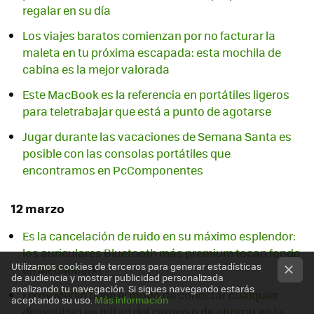
regalar en su día
Los viajes baratos comienzan por no facturar la
maleta en tu próxima escapada: esta mochila de
cabina es la mejor valorada
Este MacBook es la referencia en portátiles ligeros
para teletrabajar que está a punto de agotarse
Jugar durante las vacaciones de Semana Santa es
posible con las consolas portátiles que
encontramos en PcComponentes
12 marzo
Es la cancelación de ruido en su máximo esplendor:
los auriculares Bluetooth más premium tocan fondo
Utilizamos cookies de terceros para generar estadísticas
en MediaMarkt
de audiencia y mostrar publicidad personalizada
analizando tu navegación. Si sigues navegando estarás
Leroy Merlin tiene el modo de conectar cualquier
aceptando su uso.
Más información
dispositivo en mitad del campo o de ahorrar en la