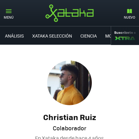
MENÚ
NUEVO
Suscríbete a
ANÁLISIS
XATAKA SELECCIÓN
CIENCIA
MOVILIDAD
Christian Ruiz
Colaborador
En Xataka desde
hace 4 años