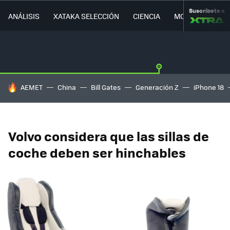
Suscríbete a
ANÁLISIS
XATAKA SELECCIÓN
CIENCIA
MOVILIDAD
HOY SE HABLA DE
AEMET
China
Bill Gates
Generación Z
iPhone 18
Volvo considera que las sillas de
coche deben ser hinchables