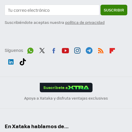
SUSCRIBIR
Suscribiéndote aceptas nuestra
política de privacidad
Síguenos
Wh
Twit
Fac
You
Inst
Tele
RSS
Flip
ats
ter
ebo
tub
agr
gra
boa
Link
Tikt
App
ok
e
am
m
rd
edI
ok
Suscríbete a
n
Apoya a Xataka y disfruta ventajas exclusivas
En Xataka hablamos de...