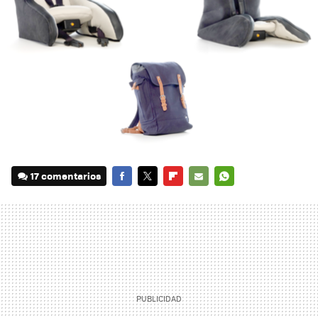
17 comentarios
FACEBOOK
TWITTER
FLIPBOARD
E-
WHATSAPP
MAIL