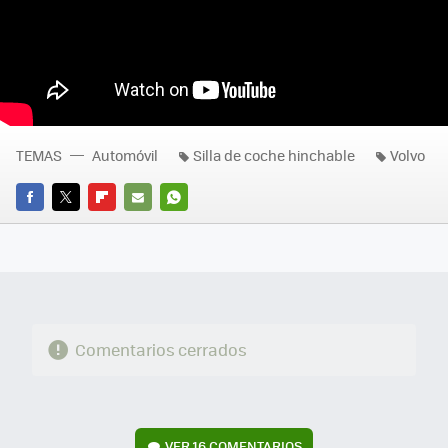
TEMAS
Automóvil
Silla de coche hinchable
Volvo
FACEBOOK
TWITTER
FLIPBOARD
E-
WHATSAPP
MAIL
Comentarios cerrados
VER
16 COMENTARIOS