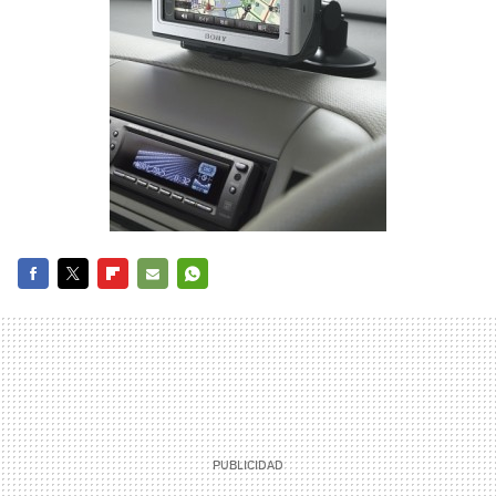
FACEBOOK
TWITTER
FLIPBOARD
E-
WHATSAPP
MAIL