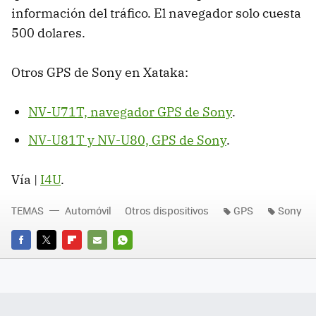
información del tráfico. El navegador solo cuesta
500 dolares.
Otros GPS de Sony en Xataka:
NV-U71T, navegador GPS de Sony
.
NV-U81T y NV-U80, GPS de Sony
.
Vía |
I4U
.
TEMAS
Automóvil
Otros dispositivos
GPS
Sony
FACEBOOK
TWITTER
FLIPBOARD
E-
WHATSAPP
MAIL