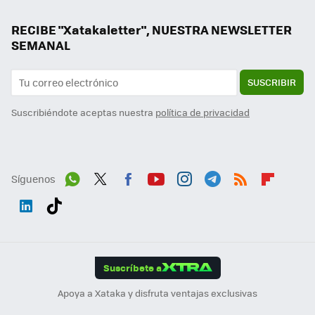
RECIBE "Xatakaletter", NUESTRA NEWSLETTER
SEMANAL
SUSCRIBIR
Suscribiéndote aceptas nuestra
política de privacidad
Síguenos
Wh
Twit
Fac
You
Inst
Tele
RSS
Flip
ats
ter
ebo
tub
agr
gra
boa
Link
Tikt
App
ok
e
am
m
rd
edI
ok
Suscríbete a
n
Apoya a Xataka y disfruta ventajas exclusivas