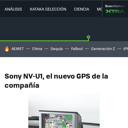
Suscríbete a
ANÁLISIS
XATAKA SELECCIÓN
CIENCIA
MOVILIDAD
HOY SE HABLA DE
AEMET
China
Sequía
Fallout
Generación Z
iP
Sony NV-U1, el nuevo GPS de la
compañía