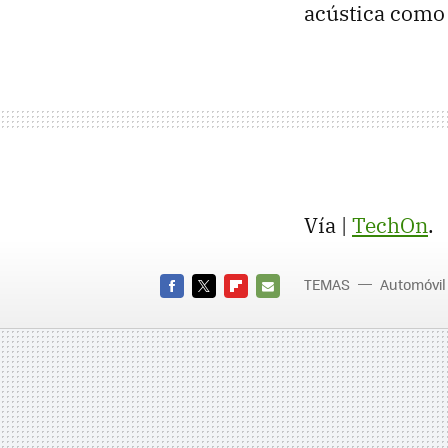
acústica como
Vía |
TechOn
.
TEMAS
Automóvil
FACEBOOK
TWITTER
FLIPBOARD
E-
MAIL