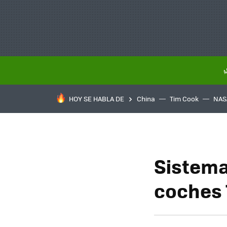
HOY SE HABLA DE
China
Tim Cook
NAS
Sistema
coches 