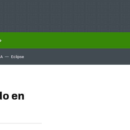
IA
Eclipse
do en