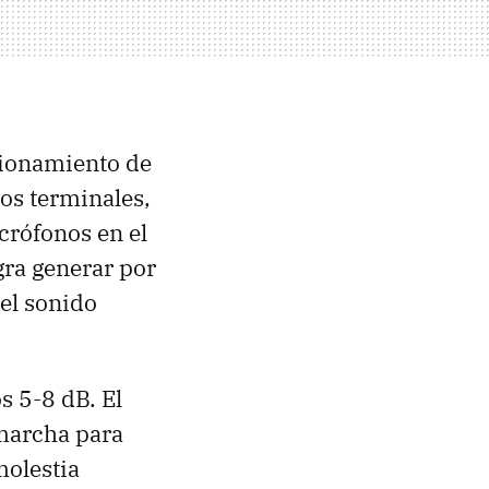
cionamiento de
ios terminales,
crófonos en el
gra generar por
el sonido
s 5-8 dB. El
 marcha para
molestia