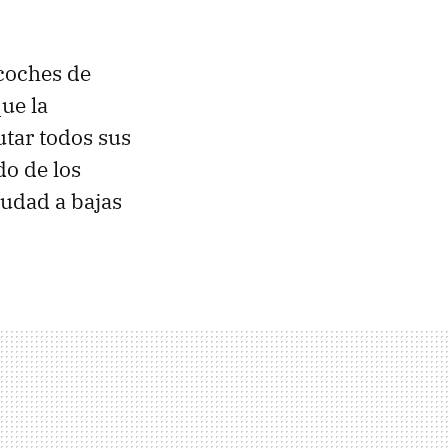
 coches de
ue la
utar todos sus
o de los
udad a bajas