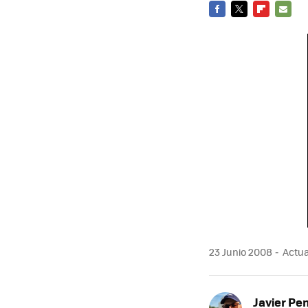
FACEBOOK
TWITTER
FLIPBOARD
E-
MAIL
23 Junio 2008
Actua
Javier Pe