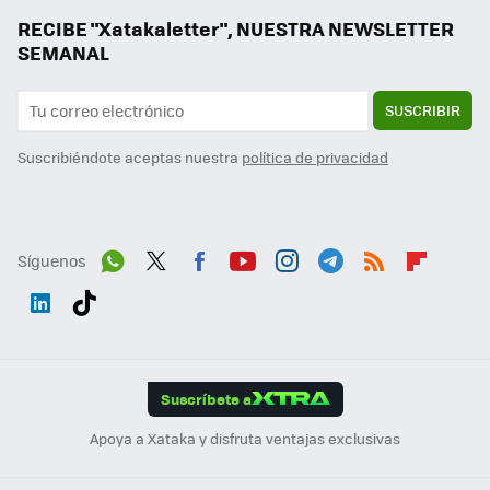
RECIBE "Xatakaletter", NUESTRA NEWSLETTER
SEMANAL
SUSCRIBIR
Suscribiéndote aceptas nuestra
política de privacidad
Síguenos
Wh
Twit
Fac
You
Inst
Tele
RSS
Flip
ats
ter
ebo
tub
agr
gra
boa
Link
Tikt
App
ok
e
am
m
rd
edI
ok
Suscríbete a
n
Apoya a Xataka y disfruta ventajas exclusivas