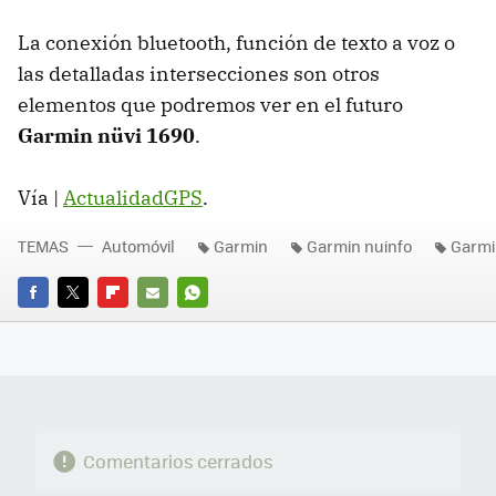
La conexión bluetooth, función de texto a voz o
las detalladas intersecciones son otros
elementos que podremos ver en el futuro
Garmin nüvi 1690
.
Vía |
ActualidadGPS
.
TEMAS
Automóvil
Garmin
Garmin nuinfo
Garmi
FACEBOOK
TWITTER
FLIPBOARD
E-
WHATSAPP
MAIL
Comentarios cerrados