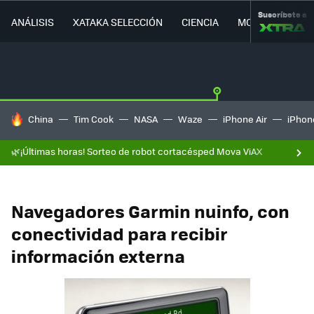
Suscríbete a
ANÁLISIS
XATAKA SELECCIÓN
CIENCIA
MOVILIDAD
HOY SE HABLA DE
China
Tim Cook
NASA
Waze
iPhone Air
iPhone
🌿¡Últimas horas! Sorteo de robot cortacésped Mova ViAX
Navegadores Garmin nuinfo, con
conectividad para recibir
información externa