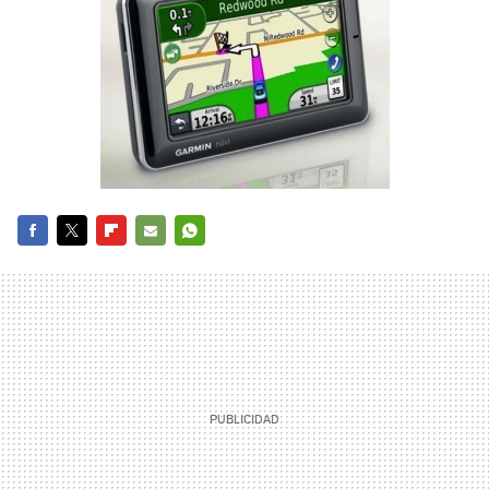
FACEBOOK
TWITTER
FLIPBOARD
E-
WHATSAPP
MAIL