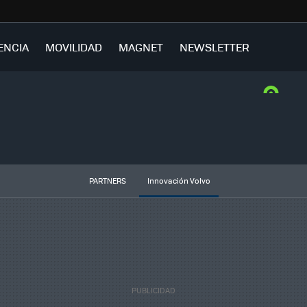
ENCIA
MOVILIDAD
MAGNET
NEWSLETTER
PARTNERS
Innovación Volvo