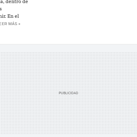
a, dentro de
s
ir. En el
EER MÁS »