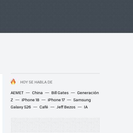
HOY SE HABLA DE
AEMET
China
Bill Gates
Generación
Z
iPhone 18
iPhone 17
Samsung
Galaxy S26
Café
Jeff Bezos
IA