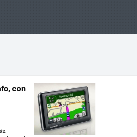
fo, con
rán