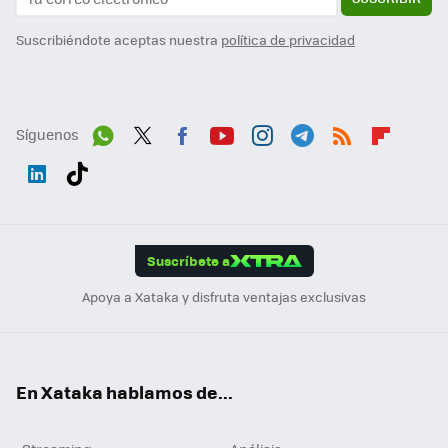
Suscribiéndote aceptas nuestra
política de privacidad
Síguenos
Wh
Twit
Fac
You
Inst
Tele
RSS
Flip
ats
ter
ebo
tub
agr
gra
boa
Link
Tikt
App
ok
e
am
m
rd
edI
ok
Suscríbete a
n
Apoya a Xataka y disfruta ventajas exclusivas
En Xataka hablamos de...