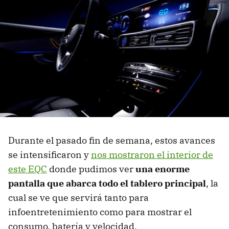
Durante el pasado fin de semana, estos avances
se intensificaron y
nos mostraron el interior de
este EQC
donde pudimos ver
una enorme
pantalla que abarca todo el tablero principal
, la
cual se ve que servirá tanto para
infoentretenimiento como para mostrar el
consumo, batería y velocidad.