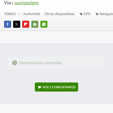
Vía |
navigadget
.
TEMAS
Automóvil
Otros dispositivos
GPS
Navigon
FACEBOOK
TWITTER
FLIPBOARD
E-
WHATSAPP
MAIL
Comentarios cerrados
VER
2 COMENTARIOS