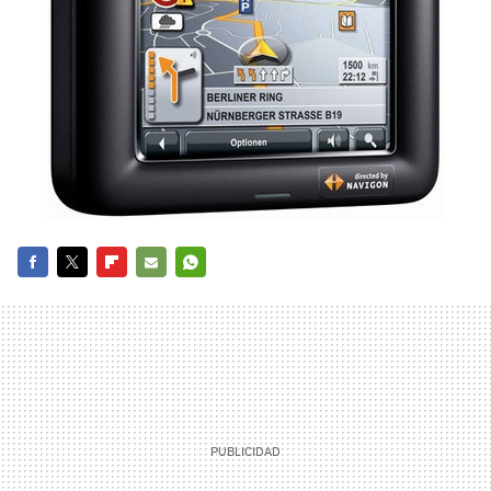
FACEBOOK
TWITTER
FLIPBOARD
E-
WHATSAPP
MAIL