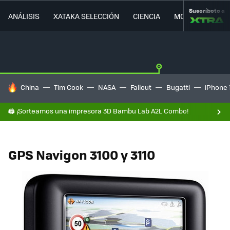
Suscríbete a
ANÁLISIS
XATAKA SELECCIÓN
CIENCIA
MOVILIDAD
HOY SE HABLA DE
China
Tim Cook
NASA
Fallout
Bugatti
iPhone 
🖨️ ¡Sorteamos una impresora 3D Bambu Lab A2L Combo!
GPS Navigon 3100 y 3110