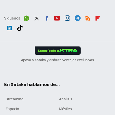
Síguenos
Wh
Twit
Fac
You
Inst
Tele
RSS
Flip
ats
ter
ebo
tub
agr
gra
boa
Link
Tikt
App
ok
e
am
m
rd
edI
ok
Suscríbete a
n
Apoya a Xataka y disfruta ventajas exclusivas
En Xataka hablamos de...
Streaming
Análisis
Espacio
Móviles