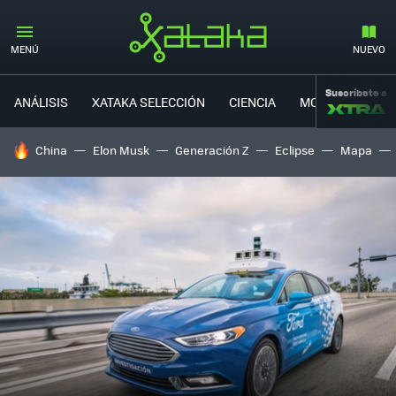
MENÚ
NUEVO
Suscríbete a
ANÁLISIS
XATAKA SELECCIÓN
CIENCIA
MOVILIDAD
HOY SE HABLA DE
China
Elon Musk
Generación Z
Eclipse
Mapa