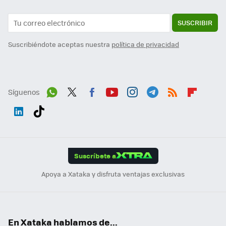
SUSCRIBIR
Suscribiéndote aceptas nuestra
política de privacidad
Síguenos
Wh
Twit
Fac
You
Inst
Tele
RSS
Flip
ats
ter
ebo
tub
agr
gra
boa
Link
Tikt
App
ok
e
am
m
rd
edI
ok
Suscríbete a
n
Apoya a Xataka y disfruta ventajas exclusivas
En Xataka hablamos de...