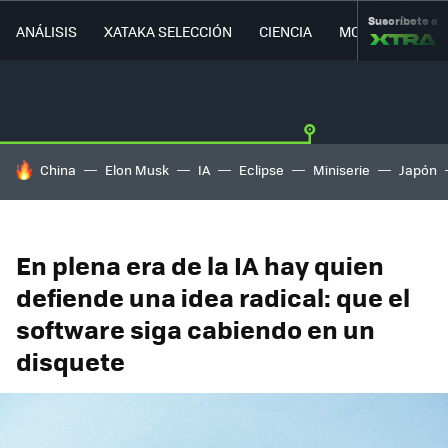
Suscríbete a
ANÁLISIS
XATAKA SELECCIÓN
CIENCIA
MOVILIDAD
HOY SE HABLA DE
China
Elon Musk
IA
Eclipse
Miniserie
Japón
En plena era de la IA hay quien
defiende una idea radical: que el
software siga cabiendo en un
disquete