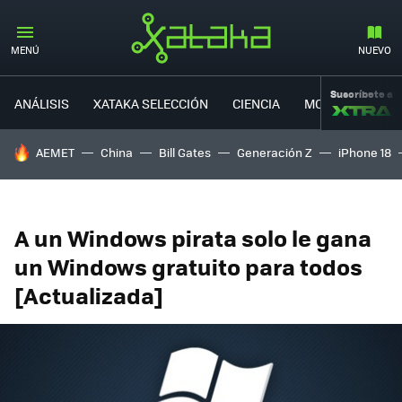
MENÚ
NUEVO
Suscríbete a
ANÁLISIS
XATAKA SELECCIÓN
CIENCIA
MOVILIDAD
HOY SE HABLA DE
AEMET
China
Bill Gates
Generación Z
iPhone 18
A un Windows pirata solo le gana
un Windows gratuito para todos
[Actualizada]