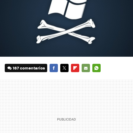
167 comentarios
FACEBOOK
TWITTER
FLIPBOARD
E-
WHATSAPP
MAIL