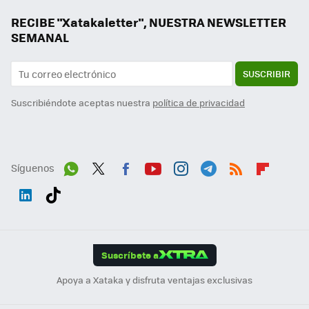
RECIBE "Xatakaletter", NUESTRA NEWSLETTER
SEMANAL
SUSCRIBIR
Suscribiéndote aceptas nuestra
política de privacidad
Síguenos
Wh
Twit
Fac
You
Inst
Tele
RSS
Flip
ats
ter
ebo
tub
agr
gra
boa
Link
Tikt
App
ok
e
am
m
rd
edI
ok
Suscríbete a
n
Apoya a Xataka y disfruta ventajas exclusivas